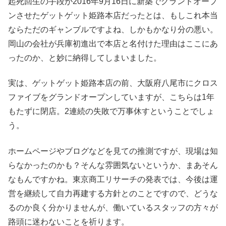
起死回生の手段が2016年9月16日に新築でグランドオープ
ンさせたゲットゲット姫路本店だったとは、もしこれ本当
ならただのギャンブルですよね、しかもかなり分の悪い。
岡山の会社が兵庫初進出で本店と名付けた理由はここにあ
ったのか、と妙に納得してしまいました。
実は、ゲットゲット姫路本店の前、大阪府八尾市にクロス
ファイブをグランドオープンしていますが、こちらは1年
もたずに閉店。2連続の失敗で万事休すということでしょ
う。
ホームページやブログなどを見ての推測ですが、現場は知
らなかったのかも？そんな雰囲気ないというか、まあそん
なもんですかね。東京商工リサーチの発表では、今後は運
営を継続して自力再建する方針とのことですので、どうな
るのか良く分かりませんが、働いているスタッフの方々が
路頭に迷わないことを祈ります。