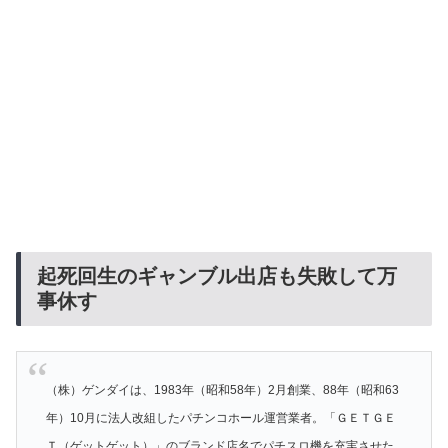
起死回生のギャンブル出店も失敗して万
事休す
（株）ゲンダイは、1983年（昭和58年）2月創業、88年（昭和63
年）10月に法人改組したパチンコホール運営業者。「ＧＥＴＧＥ
Ｔ（ゲットゲット）」のブランド店名でパチスロ機を充実させた