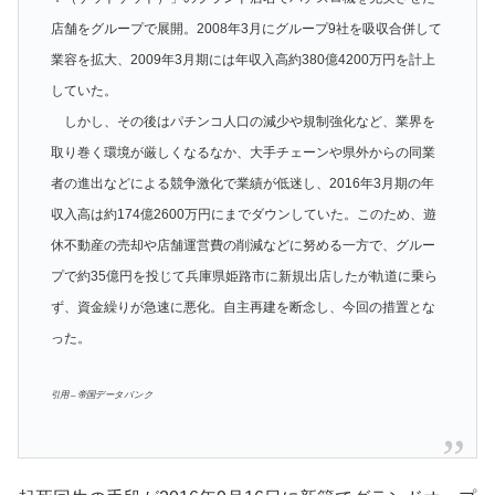
店舗をグループで展開。2008年3月にグループ9社を吸収合併して
業容を拡大、2009年3月期には年収入高約380億4200万円を計上
していた。
しかし、その後はパチンコ人口の減少や規制強化など、業界を
取り巻く環境が厳しくなるなか、大手チェーンや県外からの同業
者の進出などによる競争激化で業績が低迷し、2016年3月期の年
収入高は約174億2600万円にまでダウンしていた。このため、遊
休不動産の売却や店舗運営費の削減などに努める一方で、グルー
プで約35億円を投じて兵庫県姫路市に新規出店したが軌道に乗ら
ず、資金繰りが急速に悪化。自主再建を断念し、今回の措置とな
った。
引用 – 帝国データバンク