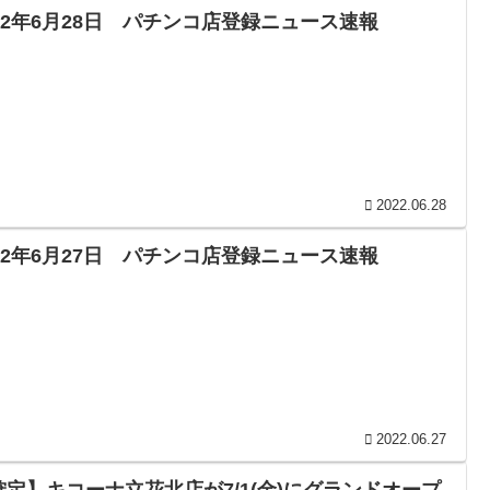
022年6月28日 パチンコ店登録ニュース速報
2022.06.28
022年6月27日 パチンコ店登録ニュース速報
2022.06.27