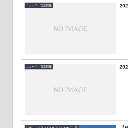
2
ニュース・営業情報
2
ニュース・営業情報
パチンコグランドオープン・オープン日