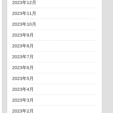
2023年12月
2023年11月
2023年10月
2023年9月
2023年8月
2023年7月
2023年6月
2023年5月
2023年4月
2023年3月
2023年2月