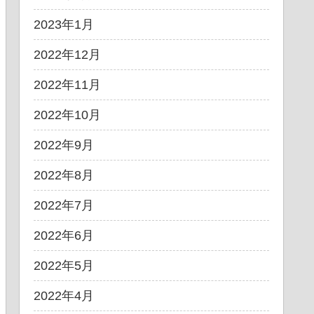
2023年1月
2022年12月
2022年11月
2022年10月
2022年9月
2022年8月
2022年7月
2022年6月
2022年5月
2022年4月