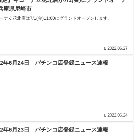
確定】キコーナ立花北店が7/1(金)にグランドオープ
/兵庫県尼崎市
ーナ立花北店は7/1(金)11:00にグランドオープンします。
2022.06.27
022年6月24日 パチンコ店登録ニュース速報
2022.06.24
022年6月23日 パチンコ店登録ニュース速報