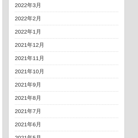
2022年3月
2022年2月
2022年1月
2021年12月
2021年11月
2021年10月
2021年9月
2021年8月
2021年7月
2021年6月
2021年5月