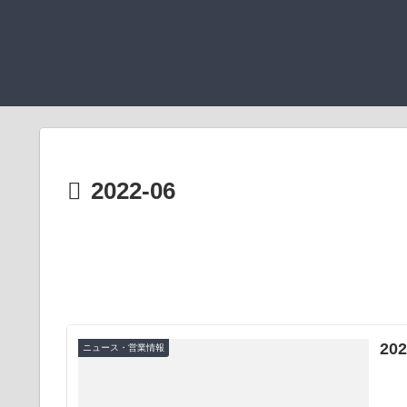
2022-06
2
ニュース・営業情報