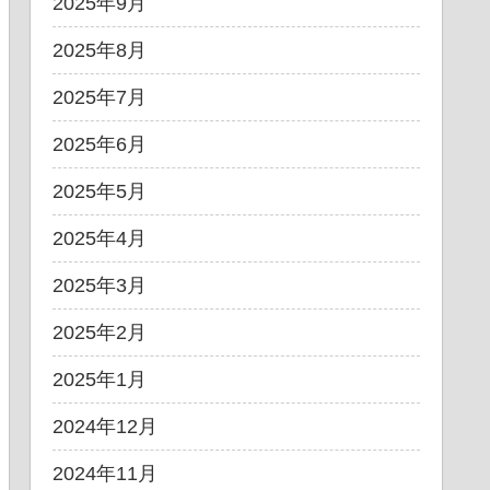
2025年9月
2025年8月
2025年7月
2025年6月
2025年5月
2025年4月
2025年3月
2025年2月
2025年1月
2024年12月
2024年11月