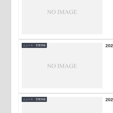
2
ニュース・営業情報
2
ニュース・営業情報