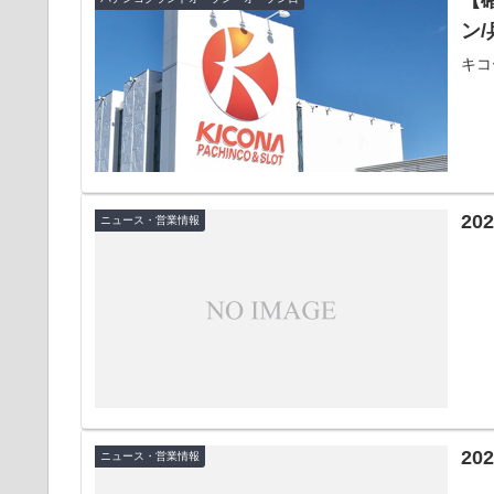
【
ン
キコ
2
ニュース・営業情報
2
ニュース・営業情報