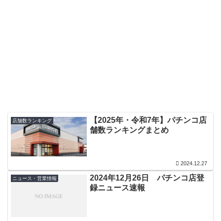
【2025年・令和7年】パチンコ店
店舗数ランキング
舗数ランキングまとめ
2024.12.27
2024年12月26日 パチンコ店登
ニュース・営業情報
録ニュース速報