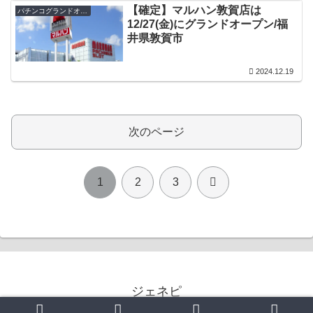
【確定】マルハン敦賀店は
パチンコグランドオープン・オープン日
12/27(金)にグランドオープン/福
井県敦賀市
2024.12.19
次のページ
次
1
2
3
へ
ジェネピ
© 2015 ジェネピ.