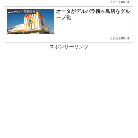
2021.08.31
オータがデルパラ鶴ヶ島店をグル
ニュース・営業情報
ープ化
2021.08.31
スポンサーリンク