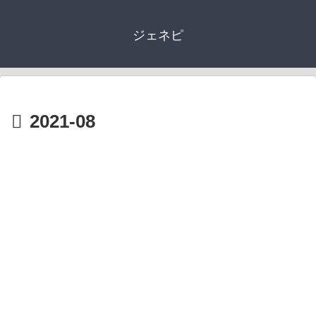
ジェネピ
2021-08