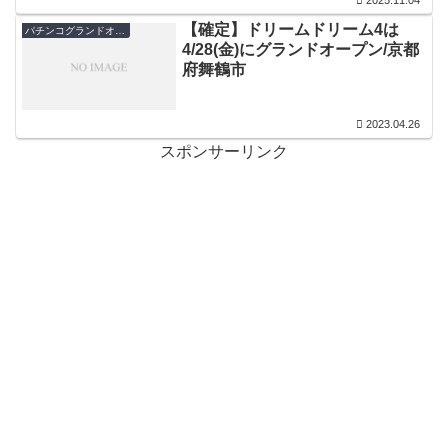
2025.11.04
【確定】ドリームドリーム4は
パチンコグランドオープン・オープン日
4/28(金)にグランドオープン/京都
府舞鶴市
2023.04.26
スポンサーリンク