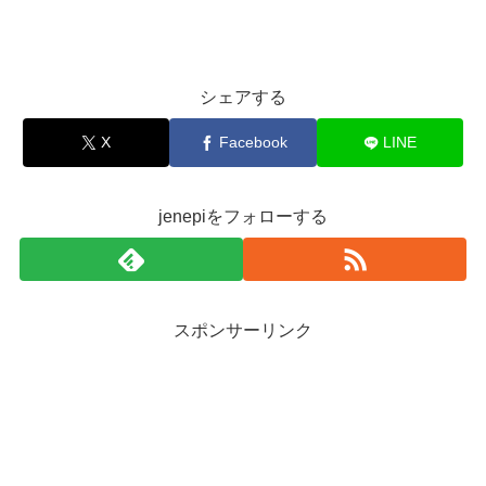
シェアする
X
Facebook
LINE
jenepiをフォローする
スポンサーリンク