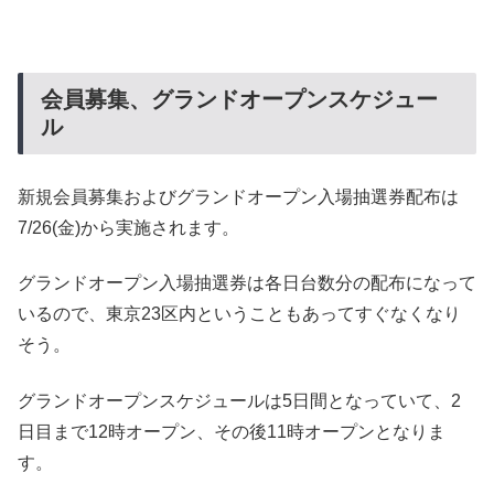
会員募集、グランドオープンスケジュー
ル
新規会員募集およびグランドオープン入場抽選券配布は
7/26(金)から実施されます。
グランドオープン入場抽選券は各日台数分の配布になって
いるので、東京23区内ということもあってすぐなくなり
そう。
グランドオープンスケジュールは5日間となっていて、2
日目まで12時オープン、その後11時オープンとなりま
す。