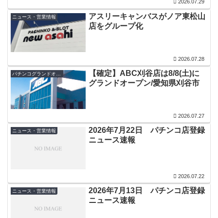
2026.07.29
アスリーキャンバスがノア東松山
ニュース・営業情報
店をグループ化
2026.07.28
【確定】ABC刈谷店は8/8(土)に
パチンコグランドオープン・オープン日
グランドオープン/愛知県刈谷市
2026.07.27
2026年7月22日 パチンコ店登録
ニュース・営業情報
ニュース速報
2026.07.22
2026年7月13日 パチンコ店登録
ニュース・営業情報
ニュース速報