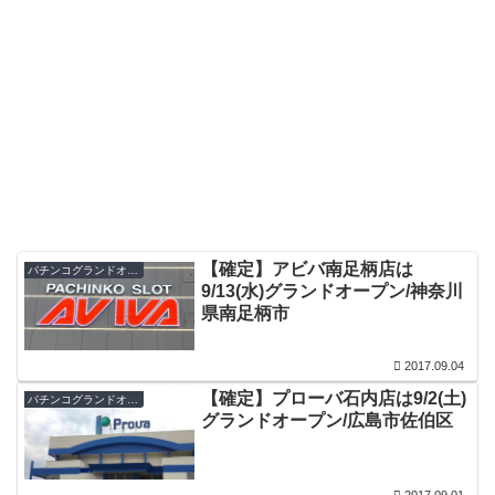
【確定】アビバ南足柄店は
パチンコグランドオープン・オープン日
9/13(水)グランドオープン/神奈川
県南足柄市
2017.09.04
【確定】プローバ石内店は9/2(土)
パチンコグランドオープン・オープン日
グランドオープン/広島市佐伯区