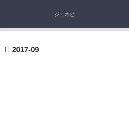
ジェネピ
2017-09