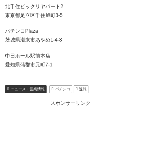
北千住ビックリヤパート2
東京都足立区千住旭町3-5
パチンコPlaza
茨城県潮来市あやめ1-4-8
中日ホール駅前本店
愛知県蒲郡市元町7-1
ニュース・営業情報
パチンコ
速報
スポンサーリンク