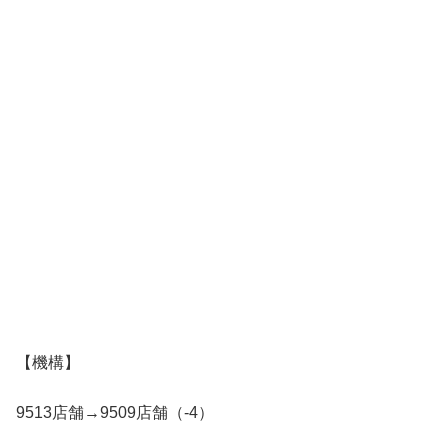
【機構】
9513店舗→9509店舗（-4）