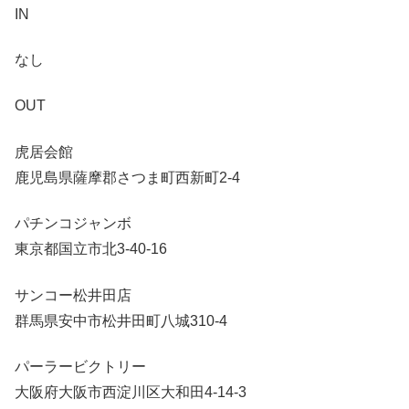
IN
なし
OUT
虎居会館
鹿児島県薩摩郡さつま町西新町2-4
パチンコジャンボ
東京都国立市北3-40-16
サンコー松井田店
群馬県安中市松井田町八城310-4
パーラービクトリー
大阪府大阪市西淀川区大和田4-14-3