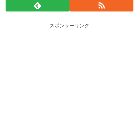
スポンサーリンク