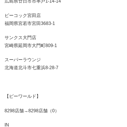
広島県廿日市市串戸1-14-14
ピーコック宮田店
福岡県宮若市宮田3683-1
サンクス大門店
宮崎県延岡市大門町809-1
スーパーラウンジ
北海道北斗市七重浜8-28-7
【ピーワールド】
8298店舗→8298店舗（0）
IN