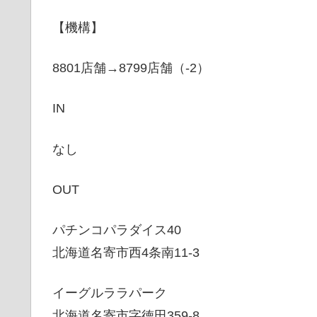
【機構】
8801店舗→8799店舗（-2）
IN
なし
OUT
パチンコパラダイス40
北海道名寄市西4条南11-3
イーグルララパーク
北海道名寄市字徳田359-8