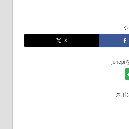
シ
X
jene
スポ