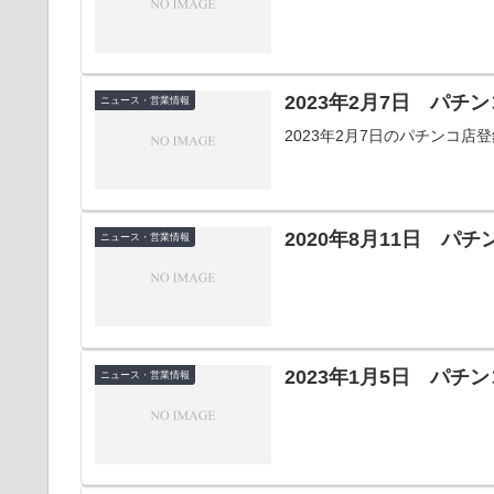
2023年2月7日 パ
ニュース・営業情報
2023年2月7日のパチンコ
2020年8月11日 パ
ニュース・営業情報
2023年1月5日 パ
ニュース・営業情報