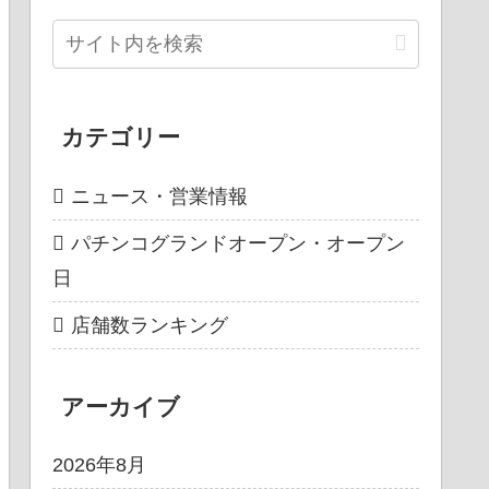
カテゴリー
ニュース・営業情報
パチンコグランドオープン・オープン
日
店舗数ランキング
アーカイブ
2026年8月