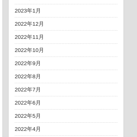
2023年1月
2022年12月
2022年11月
2022年10月
2022年9月
2022年8月
2022年7月
2022年6月
2022年5月
2022年4月