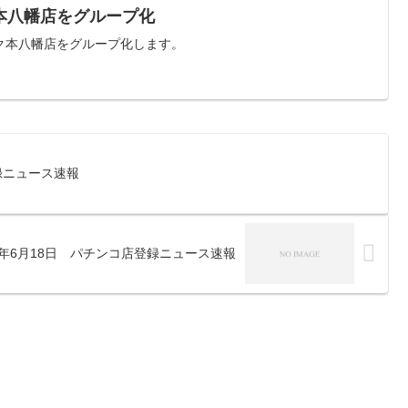
本八幡店をグループ化
ク本八幡店をグループ化します。
登録ニュース速報
21年6月18日 パチンコ店登録ニュース速報