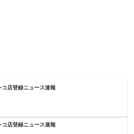
チンコ店登録ニュース速報
チンコ店登録ニュース速報