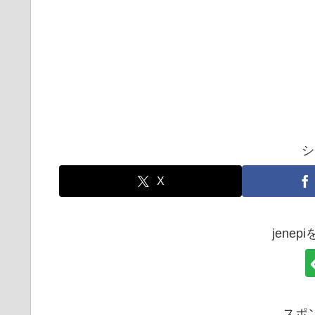
シ
X
jene
スポ