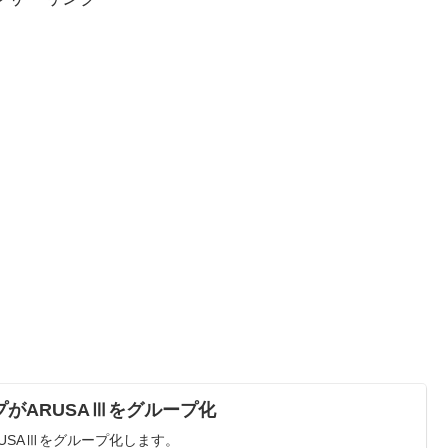
がARUSAⅢをグループ化
USAⅢをグループ化します。