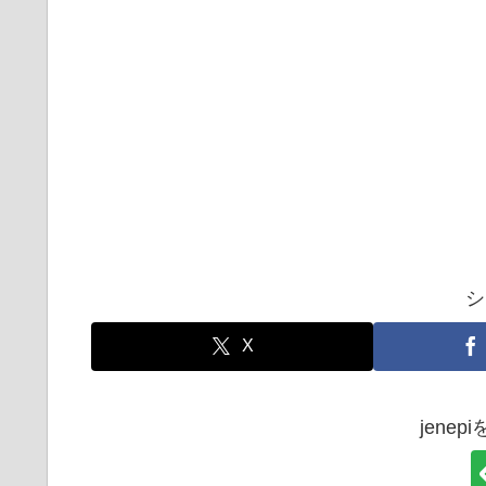
シ
X
jene