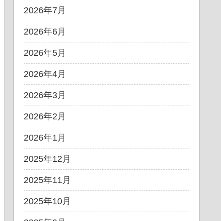
2026年7月
2026年6月
2026年5月
2026年4月
2026年3月
2026年2月
2026年1月
2025年12月
2025年11月
2025年10月