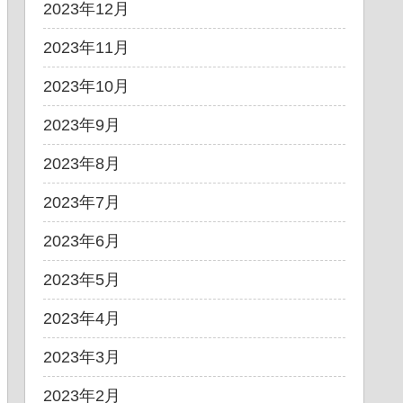
2023年12月
2023年11月
2023年10月
2023年9月
2023年8月
2023年7月
2023年6月
2023年5月
2023年4月
2023年3月
2023年2月