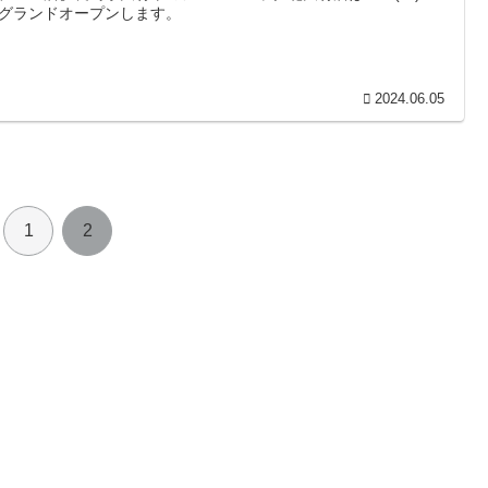
グランドオープンします。
2024.06.05
1
2