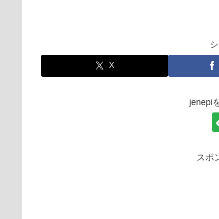
シ
X
jene
スポ