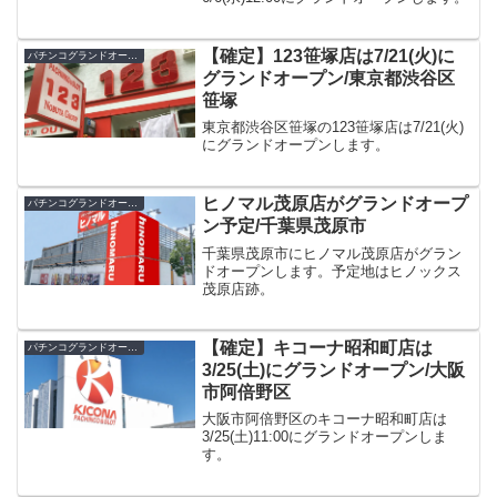
【確定】123笹塚店は7/21(火)に
パチンコグランドオープン・オープン日
グランドオープン/東京都渋谷区
笹塚
東京都渋谷区笹塚の123笹塚店は7/21(火)
にグランドオープンします。
ヒノマル茂原店がグランドオープ
パチンコグランドオープン・オープン日
ン予定/千葉県茂原市
千葉県茂原市にヒノマル茂原店がグラン
ドオープンします。予定地はヒノックス
茂原店跡。
【確定】キコーナ昭和町店は
パチンコグランドオープン・オープン日
3/25(土)にグランドオープン/大阪
市阿倍野区
大阪市阿倍野区のキコーナ昭和町店は
3/25(土)11:00にグランドオープンしま
す。