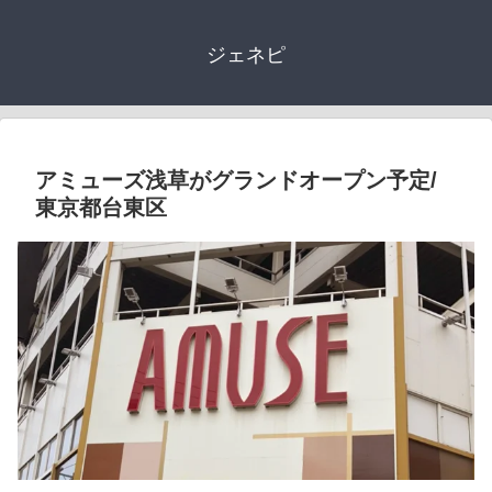
ジェネピ
アミューズ浅草がグランドオープン予定/
東京都台東区