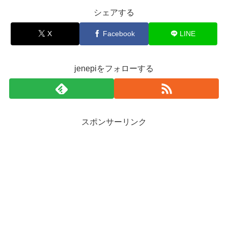
シェアする
X
Facebook
LINE
jenepiをフォローする
スポンサーリンク