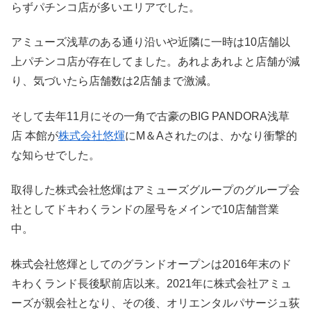
らずパチンコ店が多いエリアでした。
アミューズ浅草のある通り沿いや近隣に一時は10店舗以
上パチンコ店が存在してました。あれよあれよと店舗が減
り、気づいたら店舗数は2店舗まで激減。
そして去年11月にその一角で古豪のBIG PANDORA浅草
店 本館が
株式会社悠煇
にM＆Aされたのは、かなり衝撃的
な知らせでした。
取得した株式会社悠煇はアミューズグループのグループ会
社としてドキわくランドの屋号をメインで10店舗営業
中。
株式会社悠煇としてのグランドオープンは2016年末のド
キわくランド長後駅前店以来。2021年に株式会社アミュ
ーズが親会社となり、その後、オリエンタルパサージュ荻