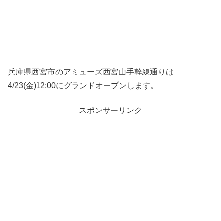
兵庫県西宮市のアミューズ西宮山手幹線通りは
4/23(金)12:00にグランドオープンします。
スポンサーリンク