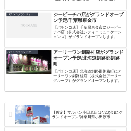
ジーピーチバ店がグランドオープ
パチンコグランドオープン・オープン日
ン予定/千葉県東金市
【パチンコ店】千葉県東金市にジーピー
チバ店（株式会社シティコミュニケーシ
ョンズ）がグランドオープンします。
アーリーワン釧路桂店がグランド
パチンコグランドオープン・オープン日
オープン予定/北海道釧路郡釧路
町
【パチンコ店】北海道釧路郡釧路町にア
ーリーワン釧路桂店（株式会社アーリー
グループ）がグランドオープンします。
【確定】マルハン小田原店は4/23(金)にグ
ランドオープン/神奈川県小田原市