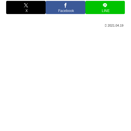
X
Facebook
LINE
2021.04.19