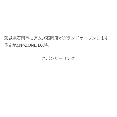
茨城県石岡市にアムズ石岡店がグランドオープンします。
予定地はP-ZONE DX跡。
スポンサーリンク