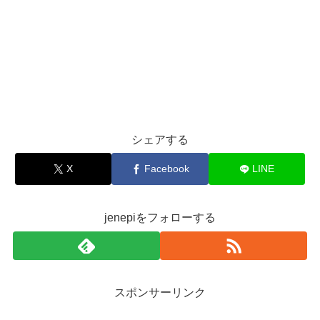
シェアする
X
Facebook
LINE
jenepiをフォローする
スポンサーリンク