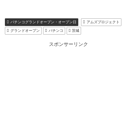
パチンコグランドオープン・オープン日
アムズプロジェクト
グランドオープン
パチンコ
茨城
スポンサーリンク