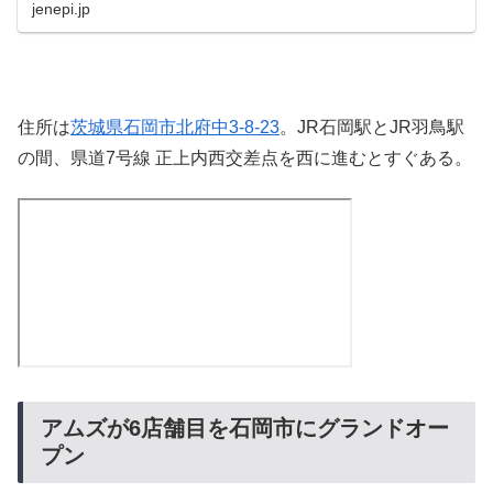
jenepi.jp
住所は
茨城県石岡市北府中3-8-23
。JR石岡駅とJR羽鳥駅
の間、県道7号線 正上内西交差点を西に進むとすぐある。
アムズが6店舗目を石岡市にグランドオー
プン