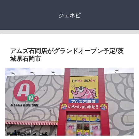
ジェネピ
アムズ石岡店がグランドオープン予定/茨
城県石岡市