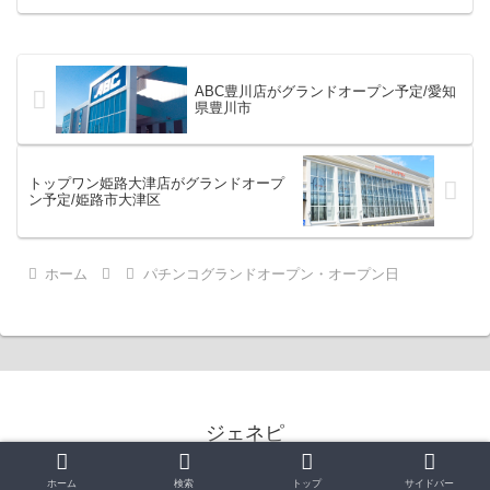
ABC豊川店がグランドオープン予定/愛知
県豊川市
トップワン姫路大津店がグランドオープ
ン予定/姫路市大津区
ホーム
パチンコグランドオープン・オープン日
ジェネピ
© 2015 ジェネピ.
ホーム
検索
トップ
サイドバー