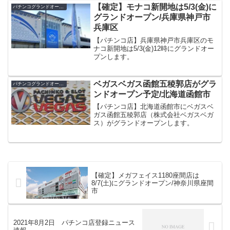
【確定】モナコ新開地は5/3(金)に
パチンコグランドオープン・オープン日
グランドオープン/兵庫県神戸市
兵庫区
【パチンコ店】兵庫県神戸市兵庫区のモ
ナコ新開地は5/3(金)12時にグランドオー
プンします。
ベガスベガス函館五稜郭店がグラ
パチンコグランドオープン・オープン日
ンドオープン予定/北海道函館市
【パチンコ店】北海道函館市にベガスベ
ガス函館五稜郭店（株式会社ベガスベガ
ス）がグランドオープンします。
【確定】メガフェイス1180座間店は
8/7(土)にグランドオープン/神奈川県座間
市
2021年8月2日 パチンコ店登録ニュース