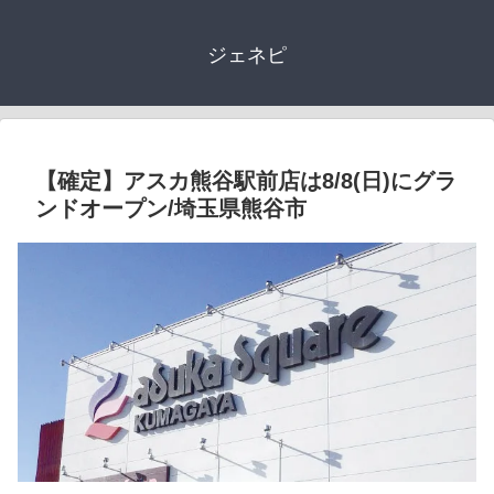
ジェネピ
【確定】アスカ熊谷駅前店は8/8(日)にグラ
ンドオープン/埼玉県熊谷市