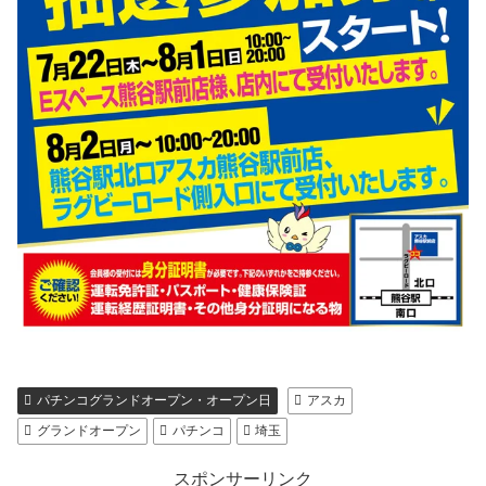
パチンコグランドオープン・オープン日
アスカ
グランドオープン
パチンコ
埼玉
スポンサーリンク