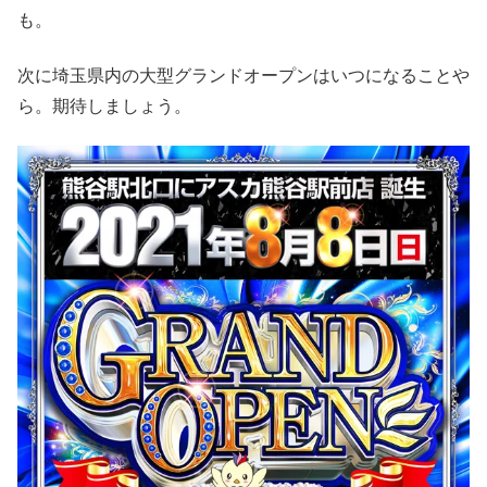
も。
次に埼玉県内の大型グランドオープンはいつになることや
ら。期待しましょう。