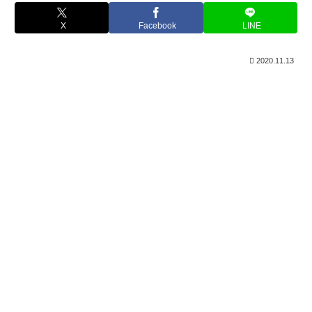
X
Facebook
LINE
2020.11.13