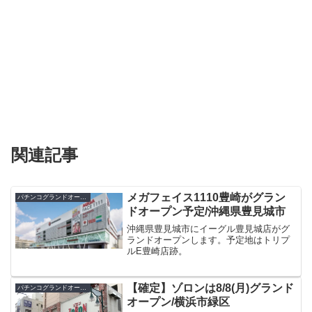
関連記事
メガフェイス1110豊崎がグラン
パチンコグランドオープン・オープン日
ドオープン予定/沖縄県豊見城市
沖縄県豊見城市にイーグル豊見城店がグ
ランドオープンします。予定地はトリプ
ルE豊崎店跡。
【確定】ゾロンは8/8(月)グランド
パチンコグランドオープン・オープン日
オープン/横浜市緑区