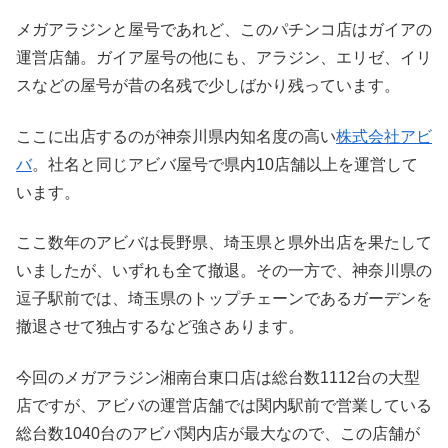
メガアラジンと屋号であれど、このパチンコ店はガイアの
運営店舗。ガイア屋号の他にも、アラジン、エリゼ、イリ
スなどの屋号が昔の名残で少しばかり残っています。
ここに出店するのが神奈川県内知名度の高い
株式会社アビ
バ
。社名と同じアビバ屋号で県内10店舗以上を運営して
います。
ここ数年のアビバは長野県、埼玉県と県外出店を果たして
いましたが、いずれも全て撤退。その一方で、神奈川県の
逗子駅前では、埼玉県のトップチェーンであるガーデンを
撤退させて独占するなど強さあります。
今回のメガアラジン湘南台東口店は総台数1112台の大型
店ですが、アビバの運営店舗では関内駅前で営業している
総台数1040台のアビバ関内店が最大なので、この店舗が