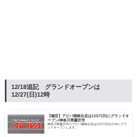
12/18追記 グランドオープンは
12/27(日)12時
【確定】アビバ湘南台店は12/27(日)にグランドオ
ープン/神奈川県藤沢市
神奈川県藤沢市のアビバ湘南台店は12/27(日)12:00にグラ
ンドオープンします。