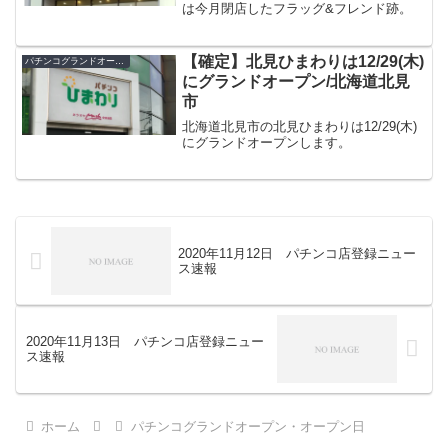
は今月閉店したフラッグ&フレンド跡。
【確定】北見ひまわりは12/29(木)
パチンコグランドオープン・オープン日
にグランドオープン/北海道北見
市
北海道北見市の北見ひまわりは12/29(木)
にグランドオープンします。
2020年11月12日 パチンコ店登録ニュー
ス速報
2020年11月13日 パチンコ店登録ニュー
ス速報
ホーム
パチンコグランドオープン・オープン日