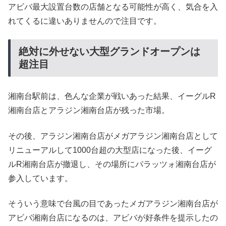
アビバ最大設置台数の店舗となる可能性が高く、気合を入
れてくるに違いありませんので注目です。
絶対に外せない大型グランドオープンは
超注目
湘南台駅前は、色んな企業が戦いあった結果、イーグルR
湘南台店とアラジン湘南台店が残った市場。
その後、アラジン湘南台店がメガアラジン湘南台店として
リニューアルして1000台超の大型店になった後、イーグ
ルR湘南台店が撤退し、その場所にパラッツォ湘南台店が
参入しています。
そういう意味で台風の目であったメガアラジン湘南台店が
アビバ湘南台店になるのは、アビバが好条件を提示したの