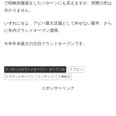
で戦略的撤退をしたパターンにも見えますが、実際の所は
分かりません。
いずれにせよ、アビバ最大店舗として外せない案件、さら
に年内グランドオープン濃厚。
今年年末最大の注目グランドオープンです。
パチンコグランドオープン・オープン日
アビバ
グランドオープン
パチンコ
神奈川
スポンサーリンク