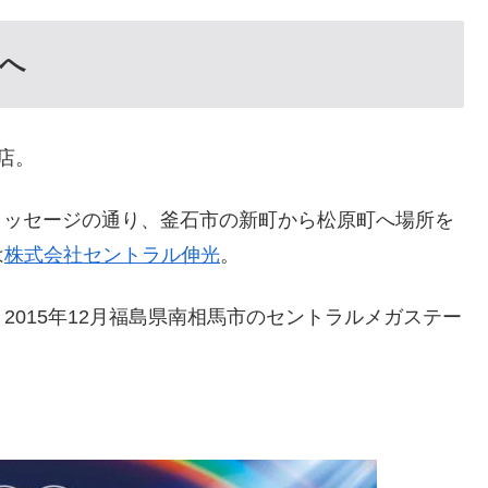
地へ
店。
メッセージの通り、釜石市の新町から松原町へ場所を
は
株式会社セントラル伸光
。
015年12月福島県南相馬市のセントラルメガステー
。