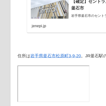
【確定】セントラル
釜石市
岩手県釜石市のセントラル
jenepi.jp
住所は
岩手県釜石市松原町3-9-20
。JR釜石駅