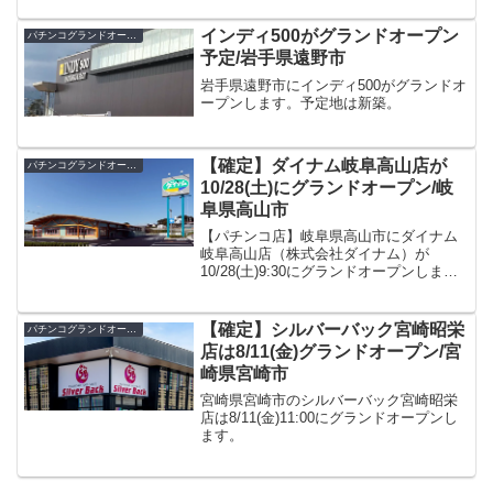
インディ500がグランドオープン
パチンコグランドオープン・オープン日
予定/岩手県遠野市
岩手県遠野市にインディ500がグランドオ
ープンします。予定地は新築。
【確定】ダイナム岐阜高山店が
パチンコグランドオープン・オープン日
10/28(土)にグランドオープン/岐
阜県高山市
【パチンコ店】岐阜県高山市にダイナム
岐阜高山店（株式会社ダイナム）が
10/28(土)9:30にグランドオープンしま
す。
【確定】シルバーバック宮崎昭栄
パチンコグランドオープン・オープン日
店は8/11(金)グランドオープン/宮
崎県宮崎市
宮崎県宮崎市のシルバーバック宮崎昭栄
店は8/11(金)11:00にグランドオープンし
ます。