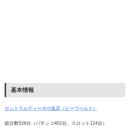
基本情報
セントラルディーボ小坂店（ピーワールド）
総台数526台（パチンコ402台、スロット124台）