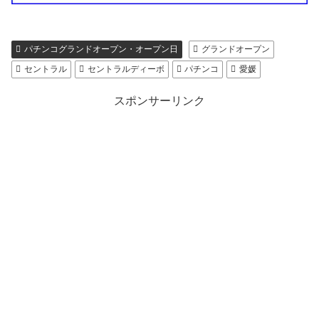
パチンコグランドオープン・オープン日
グランドオープン
セントラル
セントラルディーボ
パチンコ
愛媛
スポンサーリンク