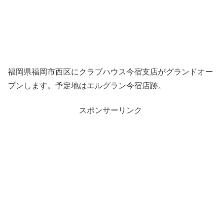
福岡県福岡市西区にクラブハウス今宿支店がグランドオー
プンします。予定地はエルグラン今宿店跡。
スポンサーリンク