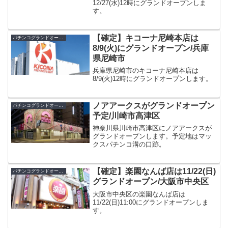
12/27(水)12時にグランドオープンしま
す。
【確定】キコーナ尼崎本店は
パチンコグランドオープン・オープン日
8/9(火)にグランドオープン/兵庫
県尼崎市
兵庫県尼崎市のキコーナ尼崎本店は
8/9(火)12時にグランドオープンします。
ノアアークスがグランドオープン
パチンコグランドオープン・オープン日
予定/川崎市高津区
神奈川県川崎市高津区にノアアークスが
グランドオープンします。予定地はマッ
クスパチンコ溝の口跡。
【確定】楽園なんば店は11/22(日)
パチンコグランドオープン・オープン日
グランドオープン/大阪市中央区
大阪市中央区の楽園なんば店は
11/22(日)11:00にグランドオープンしま
す。