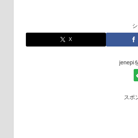
シ
X
jene
スポ