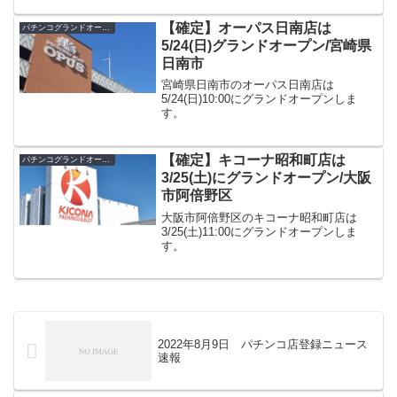
【確定】オーパス日南店は
パチンコグランドオープン・オープン日
5/24(日)グランドオープン/宮崎県
日南市
宮崎県日南市のオーパス日南店は
5/24(日)10:00にグランドオープンしま
す。
【確定】キコーナ昭和町店は
パチンコグランドオープン・オープン日
3/25(土)にグランドオープン/大阪
市阿倍野区
大阪市阿倍野区のキコーナ昭和町店は
3/25(土)11:00にグランドオープンしま
す。
2022年8月9日 パチンコ店登録ニュース
速報