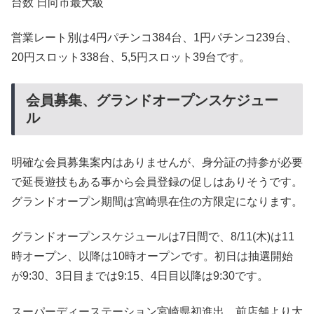
台数 日向市最大級
営業レート別は4円パチンコ384台、1円パチンコ239台、
20円スロット338台、5,5円スロット39台です。
会員募集、グランドオープンスケジュー
ル
明確な会員募集案内はありませんが、身分証の持参が必要
で延長遊技もある事から会員登録の促しはありそうです。
グランドオープン期間は宮崎県在住の方限定になります。
グランドオープンスケジュールは7日間で、8/11(木)は11
時オープン、以降は10時オープンです。初日は抽選開始
が9:30、3日目までは9:15、4日目以降は9:30です。
スーパーディーステーション宮崎県初進出。前店舗より大