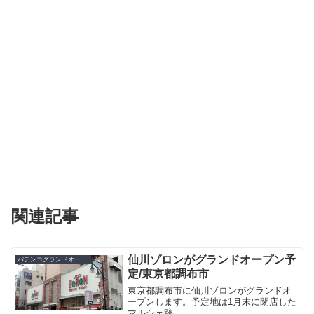
関連記事
仙川ゾロンがグランドオープン予
パチンコグランドオープン・オープン日
定/東京都調布市
東京都調布市に仙川ゾロンがグランドオ
ープンします。予定地は1月末に閉店した
マルシェ跡。