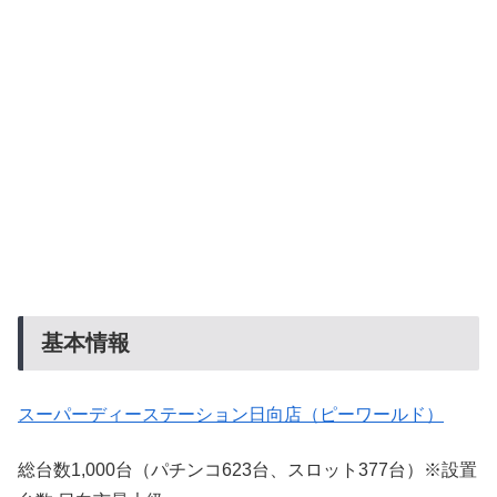
基本情報
スーパーディーステーション日向店（ピーワールド）
総台数1,000台（パチンコ623台、スロット377台）※設置