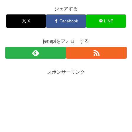
シェアする
X
Facebook
LINE
jenepiをフォローする
スポンサーリンク