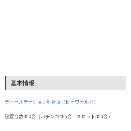
基本情報
ディーステーション利府店（ピーワールド）
設置台数850台（パチンコ495台、スロット355台）