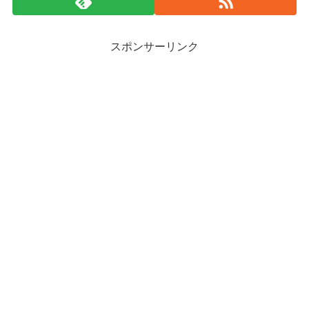
スポンサーリンク