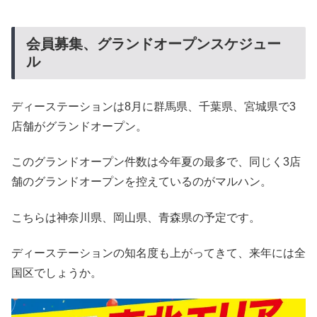
会員募集、グランドオープンスケジュー
ル
ディーステーションは8月に群馬県、千葉県、宮城県で3
店舗がグランドオープン。
このグランドオープン件数は今年夏の最多で、同じく3店
舗のグランドオープンを控えているのがマルハン。
こちらは神奈川県、岡山県、青森県の予定です。
ディーステーションの知名度も上がってきて、来年には全
国区でしょうか。