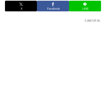
X
Facebook
LINE
2017.07.31