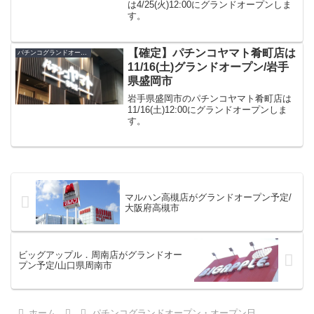
は4/25(火)12:00にグランドオープンしま
す。
【確定】パチンコヤマト肴町店は
パチンコグランドオープン・オープン日
11/16(土)グランドオープン/岩手
県盛岡市
岩手県盛岡市のパチンコヤマト肴町店は
11/16(土)12:00にグランドオープンしま
す。
マルハン高槻店がグランドオープン予定/
大阪府高槻市
ビッグアップル．周南店がグランドオー
プン予定/山口県周南市
ホーム
パチンコグランドオープン・オープン日