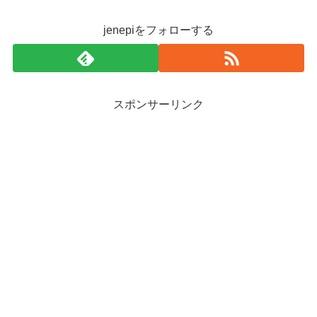
jenepiをフォローする
スポンサーリンク