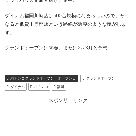
クラブハウス川崎支店が営業中。
ダイナム福岡川崎店は500台規模になるらしいので、そう
なると低貸玉専門店という路線が濃厚のような気がしま
す。
グランドオープンは来春、または2～3月と予想。
パチンコグランドオープン・オープン日
グランドオープン
ダイナム
パチンコ
福岡
スポンサーリンク