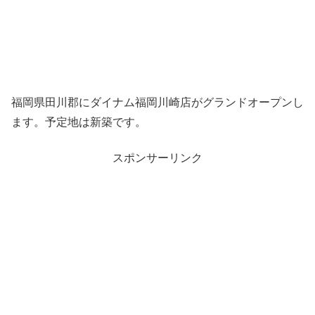
福岡県田川郡にダイナム福岡川崎店がグランドオープンし
ます。予定地は新築です。
スポンサーリンク