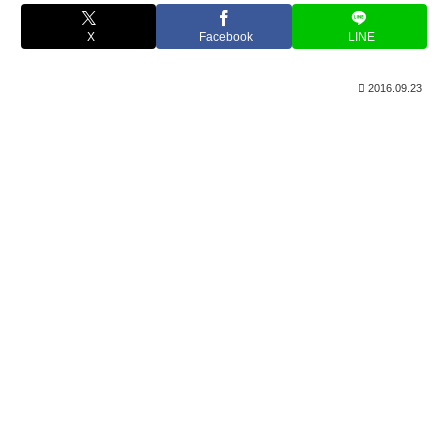
X
Facebook
LINE
2016.09.23