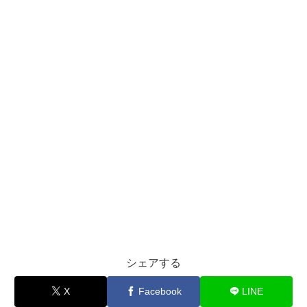
シェアする
X
Facebook
LINE