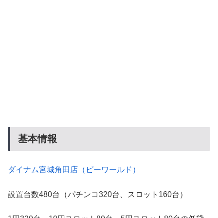
基本情報
ダイナム宮城角田店（ピーワールド）
設置台数480台（パチンコ320台、スロット160台）