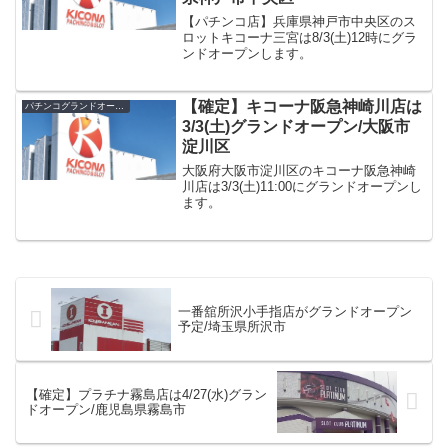
【パチンコ店】兵庫県神戸市中央区のス
ロットキコーナ三宮は8/3(土)12時にグラ
ンドオープンします。
【確定】キコーナ阪急神崎川店は
パチンコグランドオープン・オープン日
3/3(土)グランドオープン/大阪市
淀川区
大阪府大阪市淀川区のキコーナ阪急神崎
川店は3/3(土)11:00にグランドオープンし
ます。
一番舘所沢小手指店がグランドオープン
予定/埼玉県所沢市
【確定】プラチナ霧島店は4/27(水)グラン
ドオープン/鹿児島県霧島市