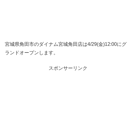
宮城県角田市のダイナム宮城角田店は4/29(金)12:00にグ
ランドオープンします。
スポンサーリンク