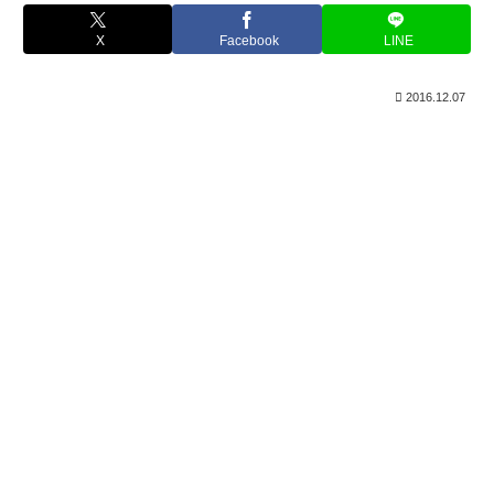
X
Facebook
LINE
2016.12.07