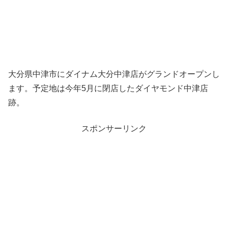
大分県中津市にダイナム大分中津店がグランドオープンし
ます。予定地は今年5月に閉店したダイヤモンド中津店
跡。
スポンサーリンク