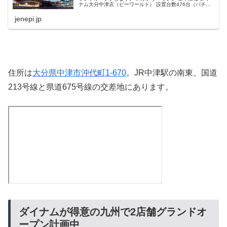
ナム大分中津店（ピーワールド） 設置台数476台（パチン
コ318台、スロット158台）、低貸玉営業専
jenepi.jp
住所は
大分県中津市沖代町1-670
。JR中津駅の南東、国道
213号線と県道675号線の交差地にあります。
ダイナムが得意の九州で2店舗グランドオ
ープン計画中