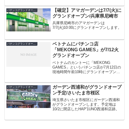
【確定】アマガーデンは7/7(火)に
パチンコグランドオープン・オープン日
グランドオープン/兵庫県尼崎市
兵庫県尼崎市のアマガーデンは
7/7(火)10:00にグランドオープンします。
ベトナムにパチンコ店
パチンコグランドオープン・オープン日
「MEKONG GAMES」が7/12火
グランドオープン
ベトナムのカントーに「MEKONG
GAMES」というパチンコ店が7月12日の
現地時間午前10時にグランドオープンし
たとのことです。(写真引用/遊技通信web)
ガーデン西浦和がグランドオープ
パチンコグランドオープン・オープン日
ン予定/さいたま市桜区
埼玉県さいたま市桜区にガーデン西浦和
がグランドオープンします。予定地は
10/2に閉店したHAP'1UNO西浦和店跡。