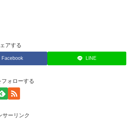
ェアする
Facebook
LINE
piをフォローする
ンサーリンク