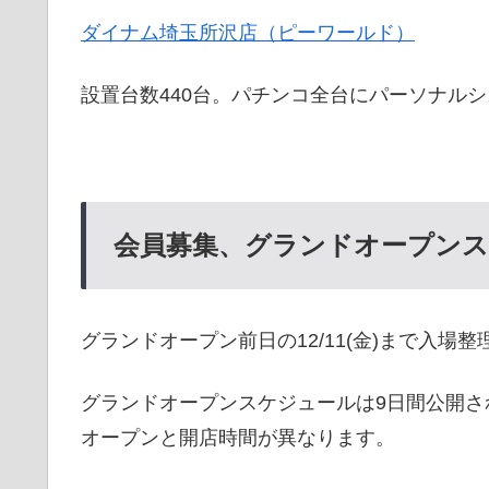
ダイナム埼玉所沢店（ピーワールド）
設置台数440台。パチンコ全台にパーソナル
会員募集、グランドオープン
グランドオープン前日の12/11(金)まで入場
グランドオープンスケジュールは9日間公開されて
オープンと開店時間が異なります。