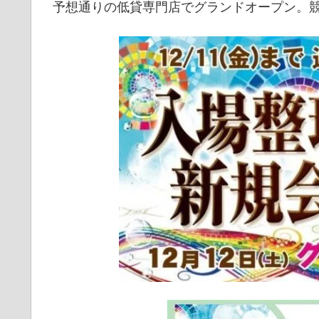
予想通りの低貸専門店でグランドオープン。