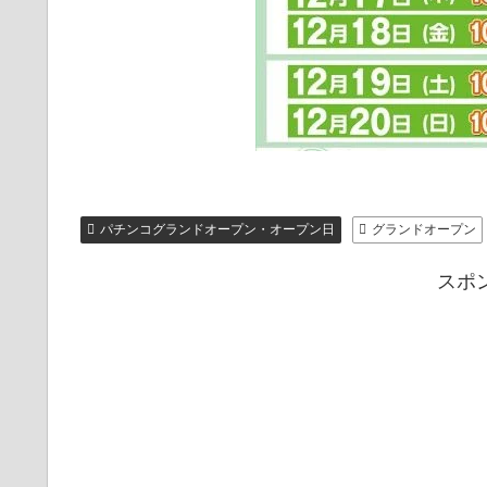
パチンコグランドオープン・オープン日
グランドオープン
スポ