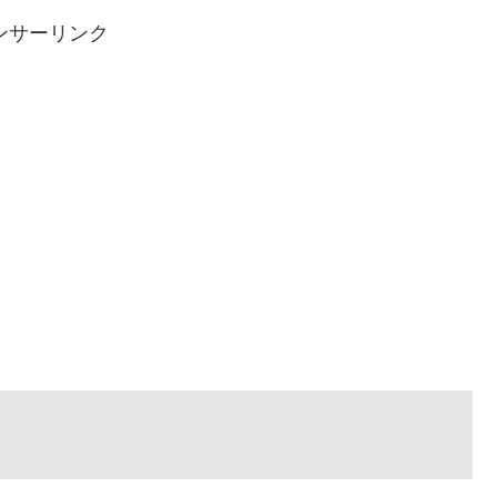
ンサーリンク