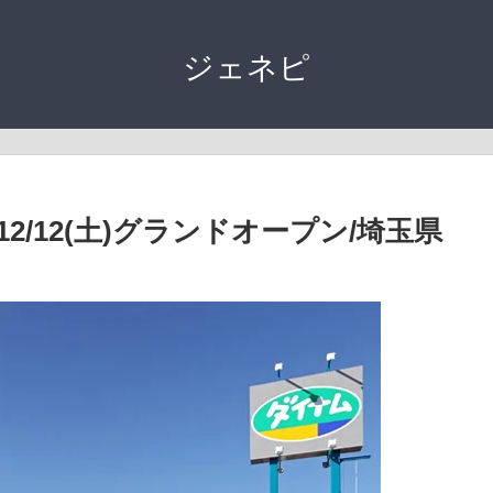
ジェネピ
/12(土)グランドオープン/埼玉県