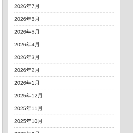
2026年7月
2026年6月
2026年5月
2026年4月
2026年3月
2026年2月
2026年1月
2025年12月
2025年11月
2025年10月