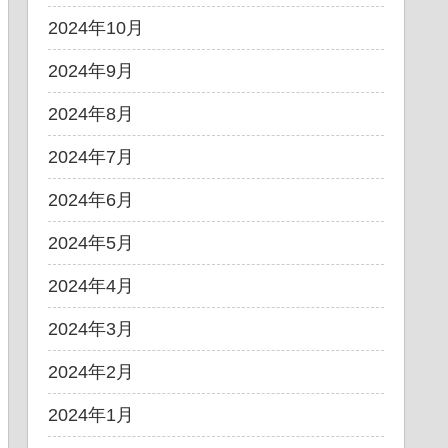
2024年10月
2024年9月
2024年8月
2024年7月
2024年6月
2024年5月
2024年4月
2024年3月
2024年2月
2024年1月