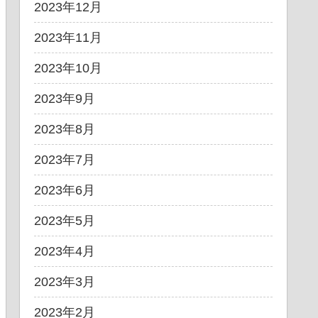
2023年12月
2023年11月
2023年10月
2023年9月
2023年8月
2023年7月
2023年6月
2023年5月
2023年4月
2023年3月
2023年2月