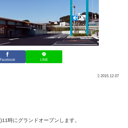
Facebook
LINE
2015.12.07
土)11時にグランドオープンします。