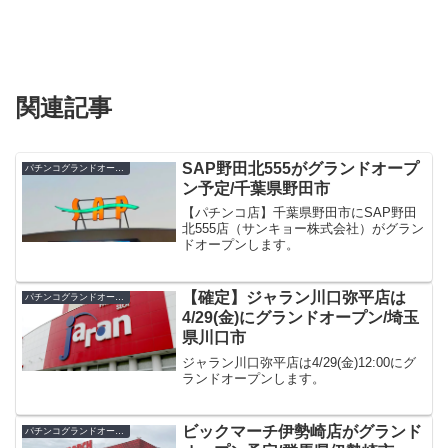
関連記事
SAP野田北555がグランドオープ
パチンコグランドオープン・オープン日
ン予定/千葉県野田市
【パチンコ店】千葉県野田市にSAP野田
北555店（サンキョー株式会社）がグラン
ドオープンします。
【確定】ジャラン川口弥平店は
パチンコグランドオープン・オープン日
4/29(金)にグランドオープン/埼玉
県川口市
ジャラン川口弥平店は4/29(金)12:00にグ
ランドオープンします。
ビックマーチ伊勢崎店がグランド
パチンコグランドオープン・オープン日