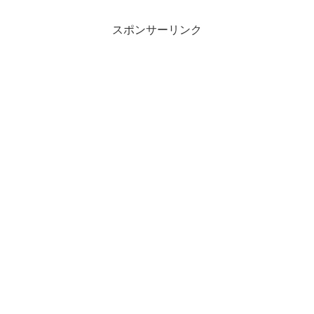
スポンサーリンク