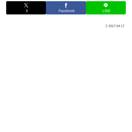
X
Facebook
LINE
2017.04.17