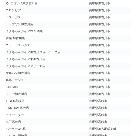
る･それいゆ東加古川店
兵庫県加古川市
コロンビア
兵庫県加古川市
ラスベガス
兵庫県加古川市
トップワン加古川店
兵庫県加古川市
ミクちゃんガイア21平岡店
兵庫県加古川市
夢屋 加古川店
兵庫県加古川市
ニューラスベガス
兵庫県加古川市
ミクちゃんガイア加古川ジョイパーク店
兵庫県加古川市
ミクちゃんガイア東加古川店
兵庫県加古川市
ミクちゃんガイアアリーナ店
兵庫県加古川市
マルハン加古川店
兵庫県加古川市
ルネッサンス
兵庫県加古川市
KOSMOS
兵庫県加古川市
メッセ加古川店
兵庫県加古川市
TIGER高砂店
兵庫県高砂市
EARTH21高砂店
兵庫県高砂市
ニュースター
兵庫県高砂市
丸三高砂店
兵庫県高砂市
パーラー花･花
兵庫県加古郡稲美町
アクセス西脇店
兵庫県西脇市