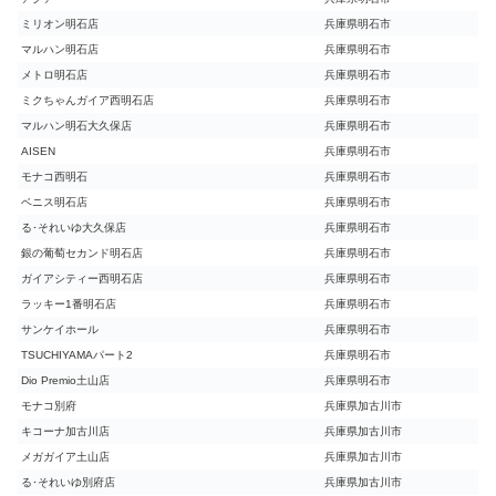
ミリオン明石店
兵庫県明石市
マルハン明石店
兵庫県明石市
メトロ明石店
兵庫県明石市
ミクちゃんガイア西明石店
兵庫県明石市
マルハン明石大久保店
兵庫県明石市
AISEN
兵庫県明石市
モナコ西明石
兵庫県明石市
ベニス明石店
兵庫県明石市
る･それいゆ大久保店
兵庫県明石市
銀の葡萄セカンド明石店
兵庫県明石市
ガイアシティー西明石店
兵庫県明石市
ラッキー1番明石店
兵庫県明石市
サンケイホール
兵庫県明石市
TSUCHIYAMAパート2
兵庫県明石市
Dio Premio土山店
兵庫県明石市
モナコ別府
兵庫県加古川市
キコーナ加古川店
兵庫県加古川市
メガガイア土山店
兵庫県加古川市
る･それいゆ別府店
兵庫県加古川市