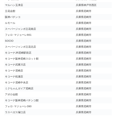
マルハン玉津店
兵庫県神戸市西区
立花会館
兵庫県尼崎市
阪神パチンコ
兵庫県尼崎市
ルモール
兵庫県尼崎市
スーパージャンボ立花南店
兵庫県尼崎市
フォロ･マジョーレ661
兵庫県尼崎市
SOCIO
兵庫県尼崎市
スーパージャンボ立花北店
兵庫県尼崎市
キコーナJR尼崎駅前店
兵庫県尼崎市
キコーナ阪神尼崎スロット館
兵庫県尼崎市
キコーナ武庫川店
兵庫県尼崎市
キコーナ尼崎店
兵庫県尼崎市
キコーナ杭瀬店
兵庫県尼崎市
キコーナ尼崎中央店
兵庫県尼崎市
ミクちゃんガイア尼崎店
兵庫県尼崎市
アポロ会館
兵庫県尼崎市
キコーナ阪神尼崎パチンコ館
兵庫県尼崎市
フォロ･マジョーレ390
兵庫県尼崎市
ラスベガス塚口店
兵庫県尼崎市