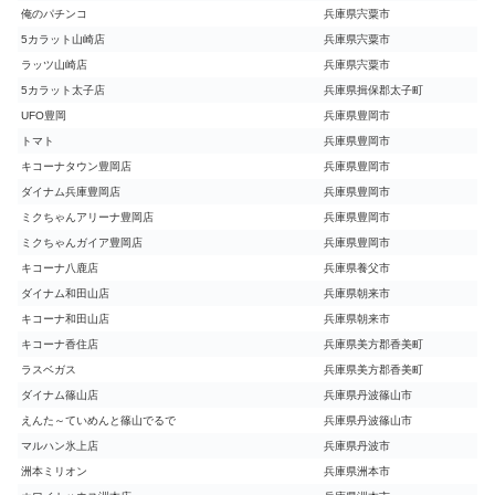
俺のパチンコ
兵庫県宍粟市
5カラット山崎店
兵庫県宍粟市
ラッツ山崎店
兵庫県宍粟市
5カラット太子店
兵庫県揖保郡太子町
UFO豊岡
兵庫県豊岡市
トマト
兵庫県豊岡市
キコーナタウン豊岡店
兵庫県豊岡市
ダイナム兵庫豊岡店
兵庫県豊岡市
ミクちゃんアリーナ豊岡店
兵庫県豊岡市
ミクちゃんガイア豊岡店
兵庫県豊岡市
キコーナ八鹿店
兵庫県養父市
ダイナム和田山店
兵庫県朝来市
キコーナ和田山店
兵庫県朝来市
キコーナ香住店
兵庫県美方郡香美町
ラスベガス
兵庫県美方郡香美町
ダイナム篠山店
兵庫県丹波篠山市
えんた～ていめんと篠山でるで
兵庫県丹波篠山市
マルハン氷上店
兵庫県丹波市
洲本ミリオン
兵庫県洲本市