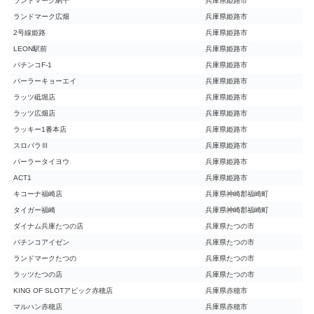
ランドマーク網干
兵庫県姫路市
ランドマーク広畑
兵庫県姫路市
2号線姫路
兵庫県姫路市
LEON駅前
兵庫県姫路市
パチンコF-1
兵庫県姫路市
パーラーキョーエイ
兵庫県姫路市
ラッツ砥堀店
兵庫県姫路市
ラッツ広畑店
兵庫県姫路市
ラッキー1番本店
兵庫県姫路市
スロパラⅢ
兵庫県姫路市
パーラータイヨウ
兵庫県姫路市
ACT1
兵庫県姫路市
キコーナ福崎店
兵庫県神崎郡福崎町
タイガー福崎
兵庫県神崎郡福崎町
ダイナム兵庫たつの店
兵庫県たつの市
パチンコアイゼン
兵庫県たつの市
ランドマークたつの
兵庫県たつの市
ラッツたつの店
兵庫県たつの市
KING OF SLOTアビック赤穂店
兵庫県赤穂市
マルハン赤穂店
兵庫県赤穂市