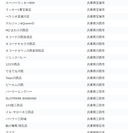
スーパーラッキー800
兵庫県宝塚市
ラッキー1番宝塚店
兵庫県宝塚市
べラジオ逆瀬川店
兵庫県宝塚市
デルジャン&QueenD
兵庫県川西市
Hひまわり川西店
兵庫県川西市
キコーナ川西加茂店
兵庫県川西市
キコーナキセラ川西店
兵庫県川西市
キコーナタウン川西多田院店
兵庫県川西市
ソニックバレー
兵庫県川西市
123川西店
兵庫県川西市
でるでる川西
兵庫県川西市
Taiyo川西店
兵庫県川西市
ビーカム川西
兵庫県川西市
パーラーエンデバー
兵庫県三田市
SLOTPARK BIGBANG
兵庫県三田市
123新三田店
兵庫県三田市
イル･サローネ三田店
兵庫県三田市
パーラー三田城
兵庫県三田市
銀の葡萄 明石店
兵庫県明石市
アクア
兵庫県明石市