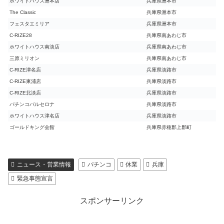
ホワイトハウス洲本店
兵庫県洲本市
The Classic
兵庫県洲本市
フェスタエミリア
兵庫県洲本市
C-RIZE28
兵庫県南あわじ市
ホワイトハウス南淡店
兵庫県南あわじ市
三原ミリオン
兵庫県南あわじ市
C-RIZE津名店
兵庫県淡路市
C-RIZE東浦店
兵庫県淡路市
C-RIZE北淡店
兵庫県淡路市
パチンコバルセロナ
兵庫県淡路市
ホワイトハウス津名店
兵庫県淡路市
ゴールドキング会館
兵庫県赤穂郡上郡町
ニュース・営業情報
パチンコ
休業
兵庫
緊急事態宣言
スポンサーリンク