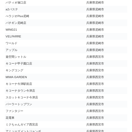
パティオ塚口店
兵庫県尼崎市
a2パステ
兵庫県尼崎市
べラジオPlus尼崎
兵庫県尼崎市
パチギン尼崎店
兵庫県尼崎市
WING21
兵庫県尼崎市
VELFARRE
兵庫県尼崎市
ワールド
兵庫県尼崎市
アップル
兵庫県尼崎市
遊空間シャトル
兵庫県西宮市
キコーナ甲子園口店
兵庫県西宮市
キングコング
兵庫県西宮市
MIWA GARDEN
兵庫県西宮市
キコーナ今津駅前店
兵庫県西宮市
キコーナタウン今津店
兵庫県西宮市
スロットキコーナ今津店
兵庫県西宮市
パーラートップワン
兵庫県西宮市
ファンタジー
兵庫県西宮市
花電車
兵庫県西宮市
ミクちゃんガイア西宮店
兵庫県西宮市
アミューズメントジャンボ
兵庫県西宮市