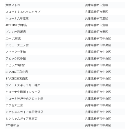
六甲メトロ
兵庫県神戸市灘区
スロットまるちゃんクラブ
兵庫県神戸市灘区
キコーナ六甲道店
兵庫県神戸市灘区
JOYTIME六甲店
兵庫県神戸市灘区
プレミオ岩屋店
兵庫県神戸市灘区
天一 元町店
兵庫県神戸市中央区
アミューズ三ノ宮
兵庫県神戸市中央区
アビック一番館
兵庫県神戸市中央区
アビック弐番館
兵庫県神戸市中央区
アビック3番館
兵庫県神戸市中央区
SPAZIO三宮北店
兵庫県神戸市中央区
SPAZIO三宮南店
兵庫県神戸市中央区
ヴィーナスギャラリー神戸
兵庫県神戸市中央区
キコーナ生田川インター店
兵庫県神戸市中央区
キコーナ神戸中央スロット館
兵庫県神戸市中央区
アクセス三宮
兵庫県神戸市中央区
ミクちゃんガイア春日野道店
兵庫県神戸市中央区
ミクちゃんガイア三宮店
兵庫県神戸市中央区
123神戸店
兵庫県神戸市中央区