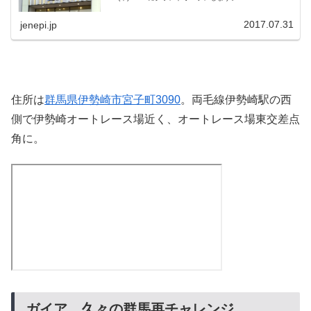
2017.07.31
jenepi.jp
住所は
群馬県伊勢崎市宮子町3090
。両毛線伊勢崎駅の西
側で伊勢崎オートレース場近く、オートレース場東交差点
角に。
ガイア、久々の群馬再チャレンジ