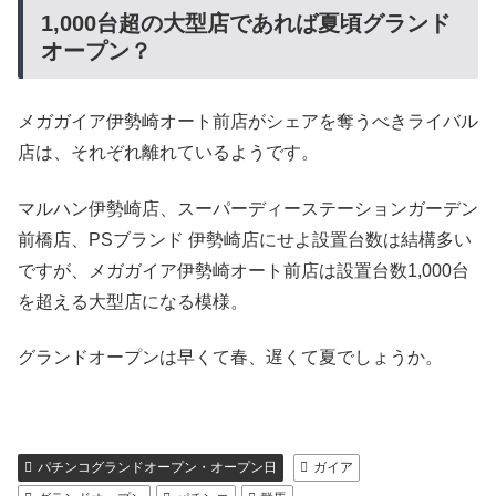
1,000台超の大型店であれば夏頃グランド
オープン？
メガガイア伊勢崎オート前店がシェアを奪うべきライバル
店は、それぞれ離れているようです。
マルハン伊勢崎店、スーパーディーステーションガーデン
前橋店、PSブランド 伊勢崎店にせよ設置台数は結構多い
ですが、メガガイア伊勢崎オート前店は設置台数1,000台
を超える大型店になる模様。
グランドオープンは早くて春、遅くて夏でしょうか。
パチンコグランドオープン・オープン日
ガイア