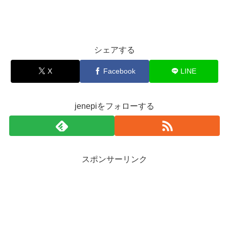
シェアする
X
Facebook
LINE
jenepiをフォローする
スポンサーリンク