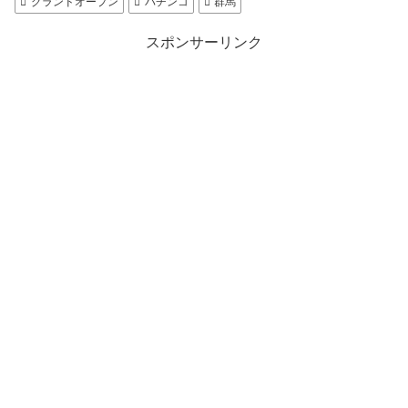
グランドオープン
パチンコ
群馬
スポンサーリンク