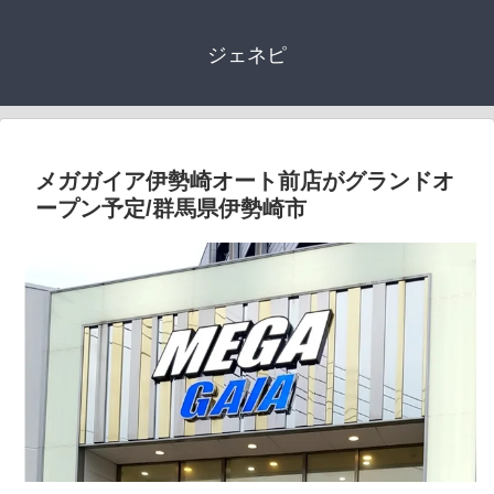
ジェネピ
メガガイア伊勢崎オート前店がグランドオ
ープン予定/群馬県伊勢崎市