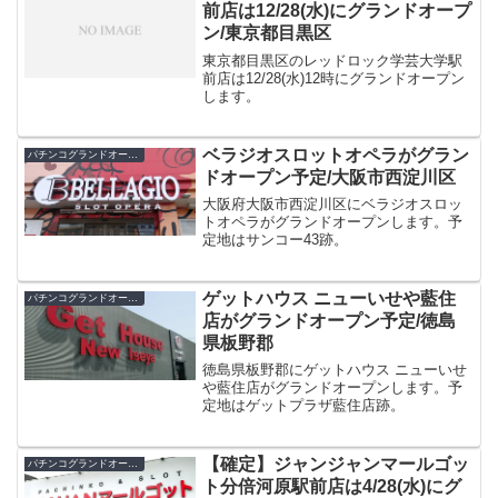
前店は12/28(水)にグランドオープ
ン/東京都目黒区
東京都目黒区のレッドロック学芸大学駅
前店は12/28(水)12時にグランドオープン
します。
ベラジオスロットオペラがグラン
パチンコグランドオープン・オープン日
ドオープン予定/大阪市西淀川区
大阪府大阪市西淀川区にベラジオスロッ
トオペラがグランドオープンします。予
定地はサンコー43跡。
ゲットハウス ニューいせや藍住
パチンコグランドオープン・オープン日
店がグランドオープン予定/徳島
県板野郡
徳島県板野郡にゲットハウス ニューいせ
や藍住店がグランドオープンします。予
定地はゲットプラザ藍住店跡。
【確定】ジャンジャンマールゴッ
パチンコグランドオープン・オープン日
ト分倍河原駅前店は4/28(水)にグ