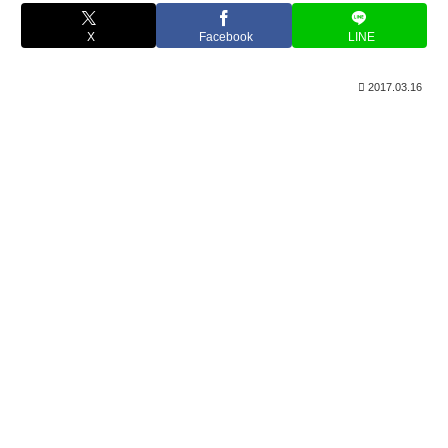
X
Facebook
LINE
2017.03.16