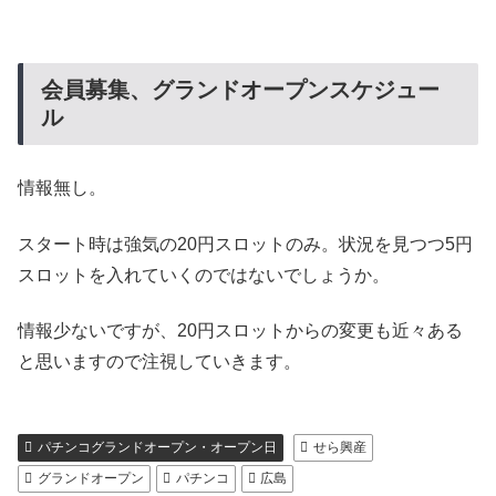
会員募集、グランドオープンスケジュー
ル
情報無し。
スタート時は強気の20円スロットのみ。状況を見つつ5円
スロットを入れていくのではないでしょうか。
情報少ないですが、20円スロットからの変更も近々ある
と思いますので注視していきます。
パチンコグランドオープン・オープン日
せら興産
グランドオープン
パチンコ
広島