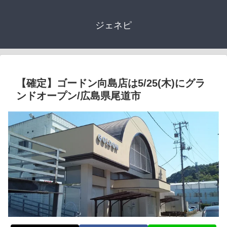
ジェネピ
【確定】ゴードン向島店は5/25(木)にグラ
ンドオープン/広島県尾道市