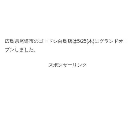
広島県尾道市のゴードン向島店は5/25(木)にグランドオー
プンしました。
スポンサーリンク