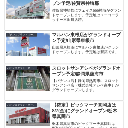
プン予定/佐賀県神埼郡
佐賀県神埼郡にフェイス666神埼がグラン
ドオープンします。予定地はユーコーラ
ッキー三田川店跡。
マルハン東根店がグランドオープ
パチンコグランドオープン・オープン日
ン予定/山形県東根市
山形県東根市にマルハン東根店がグラン
ドオープンします。予定地は新築です。
スロットサンアシベがグランドオ
パチンコグランドオープン・オープン日
ープン予定/静岡県熱海市
【パチンコ店】静岡県熱海市にスロット
サンアシベ店（株式会社アシベ商事）が
グランドオープンします。
【確定】ビックマーチ真岡店は
パチンコグランドオープン・オープン日
8/7(金)にグランドオープン/栃木
県真岡市
栃木県真岡市のビックマーチ真岡店は