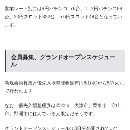
営業レート別には4円パチンコ176台、1.12円パチンコ88
台、20円スロット332台、5.6円スロット44台となってい
ます。
会員募集、グランドオープンスケジュー
ル
新規会員募集と優先入場整理券配布は8/1(水)から8/7(火)ま
で行われます。
なお、優先入場整理券は草津市、大津市、栗東市、守山
市、野洲市に住んでいる人限定だそうです。
グランドオープンスケジュールは3日分公開されていて、