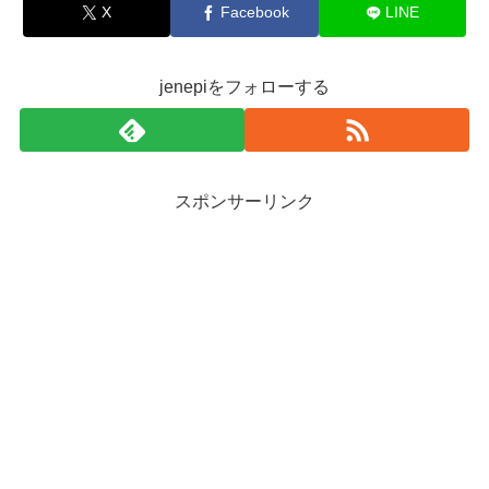
X
Facebook
LINE
jenepiをフォローする
スポンサーリンク