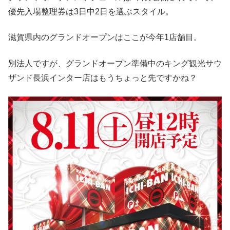
優先入場整理券は3日中2日を選ぶスタイル。
滋賀県内のグランドオープンはここが今年1店舗目。
別法人ですが、グランドオープン準備中のキング観光サウ
ザンド長浜インター店はもうちょっと先ですかね？