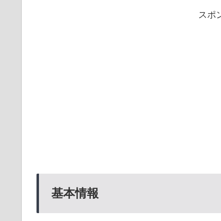
スポ
基本情報