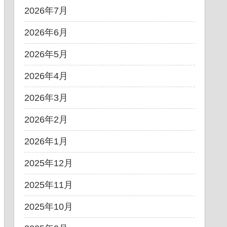
2026年7月
2026年6月
2026年5月
2026年4月
2026年3月
2026年2月
2026年1月
2025年12月
2025年11月
2025年10月