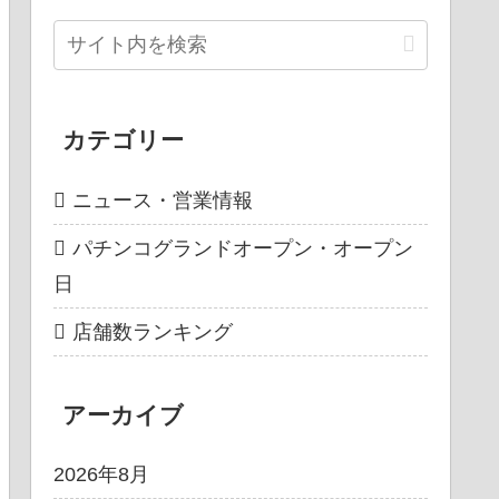
カテゴリー
ニュース・営業情報
パチンコグランドオープン・オープン
日
店舗数ランキング
アーカイブ
2026年8月