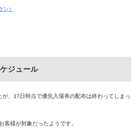
タウン）
スケジュール
定でしたが、17日時点で優先入場券の配布は終わってしまっ
てのお客様が対象だったようです。