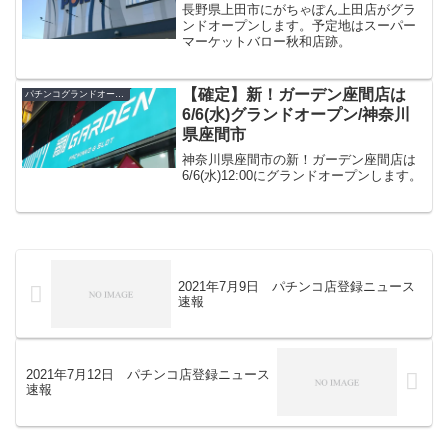
長野県上田市にがちゃぽん上田店がグラ
ンドオープンします。予定地はスーパー
マーケットバロー秋和店跡。
【確定】新！ガーデン座間店は
パチンコグランドオープン・オープン日
6/6(水)グランドオープン/神奈川
県座間市
神奈川県座間市の新！ガーデン座間店は
6/6(水)12:00にグランドオープンします。
2021年7月9日 パチンコ店登録ニュース
速報
2021年7月12日 パチンコ店登録ニュース
速報