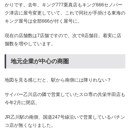
かりです。去年、キング777栗真店もキング666セノパー
ク津店に屋号変更していて、これで同社が手掛ける東海の
キング屋号は全部666が付く屋号に。
現在の店舗数は7店舗ですので、次で8店舗目。着実に店
舗数を増やしています。
地元企業が中心の商圏
地図を見る感じだと、駅から南側には降りれない？
サイバー乙川店の隣で営業していたスロ専の共栄半田店も
今年2月に閉店。
JR乙川駅の南側、国道247号線沿いで営業しているパチン
コ店が無くなりました。