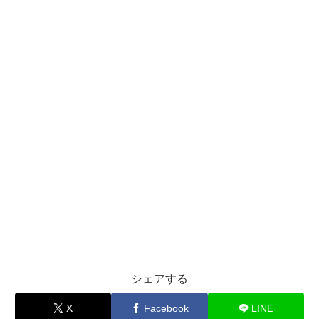
シェアする
X
Facebook
LINE