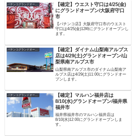
【確定】ウエスト守口は4/25(金)
パチンコグランドオープン・オープン日
にグランドオープン/大阪府守口
市
【パチンコ店】大阪府守口市のウエスト
守口は4/25(金)12時にグランドオープンし
ます。
【確定】ダイナム山梨南アルプス
パチンコグランドオープン・オープン日
店は4/29(土)グランドオープン/山
梨県南アルプス市
山梨県南アルプス市のダイナム山梨南ア
ルプス店は4/29(土)11:00にグランドオー
プンします。
【確定】マルハン福井店は
パチンコグランドオープン・オープン日
8/10(水)グランドオープン/福井県
福井市
福井県福井市のマルハン福井店は
8/10(水)12:00にグランドオープンしま
す。