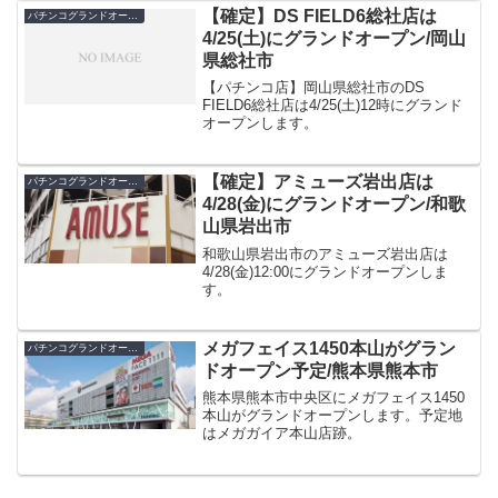
【確定】DS FIELD6総社店は
パチンコグランドオープン・オープン日
4/25(土)にグランドオープン/岡山
県総社市
【パチンコ店】岡山県総社市のDS
FIELD6総社店は4/25(土)12時にグランド
オープンします。
【確定】アミューズ岩出店は
パチンコグランドオープン・オープン日
4/28(金)にグランドオープン/和歌
山県岩出市
和歌山県岩出市のアミューズ岩出店は
4/28(金)12:00にグランドオープンしま
す。
メガフェイス1450本山がグラン
パチンコグランドオープン・オープン日
ドオープン予定/熊本県熊本市
熊本県熊本市中央区にメガフェイス1450
本山がグランドオープンします。予定地
はメガガイア本山店跡。