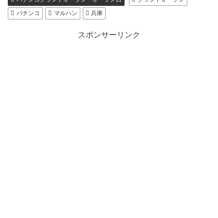
パチンコ
マルハン
兵庫
スポンサーリンク