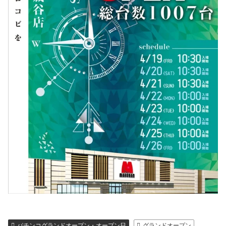
パチンコグランドオープン・オープン日
グランドオープン