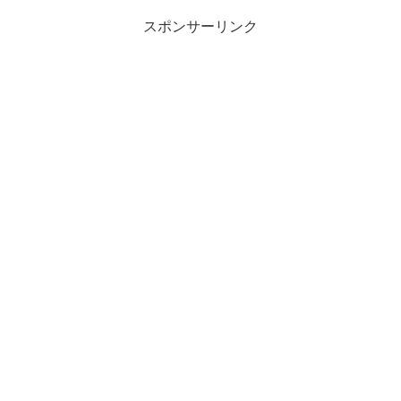
スポンサーリンク