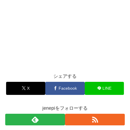
シェアする
X
Facebook
LINE
jenepiをフォローする