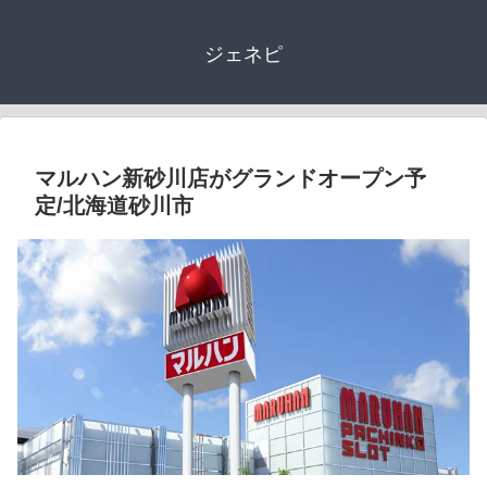
ジェネピ
マルハン新砂川店がグランドオープン予
定/北海道砂川市