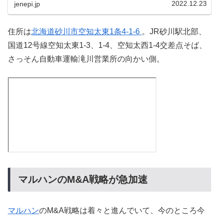
2022.12.23
jenepi.jp
住所は
北海道砂川市空知太東1条4-1-6
。JR砂川駅北部、
国道12号線空知太東1-3、1-4、空知太西1-4交差点そば、
さっそん自動車運輸滝川営業所の向かい側。
マルハンのM&A戦略が急加速
マルハン
のM&A戦略は着々と進んでいて、今のところ今