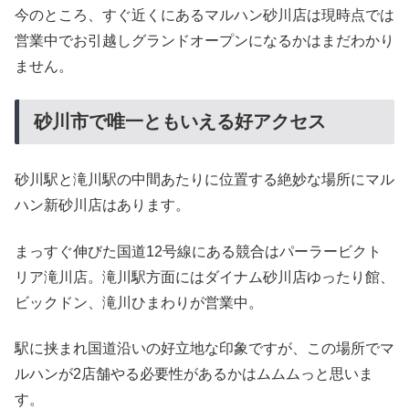
今のところ、すぐ近くにあるマルハン砂川店は現時点では
営業中でお引越しグランドオープンになるかはまだわかり
ません。
砂川市で唯一ともいえる好アクセス
砂川駅と滝川駅の中間あたりに位置する絶妙な場所にマル
ハン新砂川店はあります。
まっすぐ伸びた国道12号線にある競合はパーラービクト
リア滝川店。滝川駅方面にはダイナム砂川店ゆったり館、
ビックドン、滝川ひまわりが営業中。
駅に挟まれ国道沿いの好立地な印象ですが、この場所でマ
ルハンが2店舗やる必要性があるかはムムムっと思いま
す。