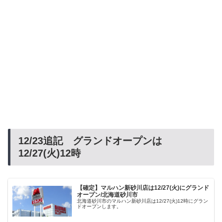
12/23追記 グランドオープンは
12/27(火)12時
【確定】マルハン新砂川店は12/27(火)にグランド
オープン/北海道砂川市
北海道砂川市のマルハン新砂川店は12/27(火)12時にグラン
ドオープンします。