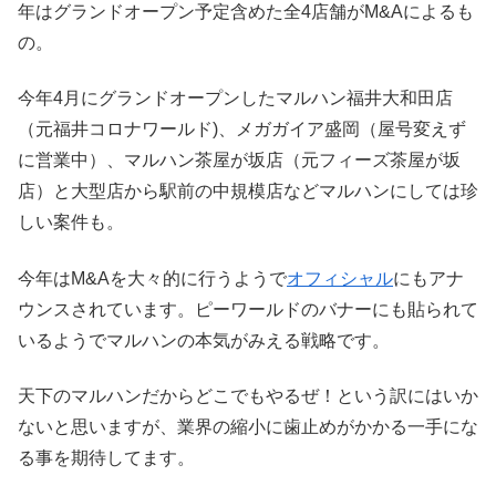
年はグランドオープン予定含めた全4店舗がM&Aによるも
の。
今年4月にグランドオープンしたマルハン福井大和田店
（元福井コロナワールド)、メガガイア盛岡（屋号変えず
に営業中）、マルハン茶屋が坂店（元フィーズ茶屋が坂
店）と大型店から駅前の中規模店などマルハンにしては珍
しい案件も。
今年はM&Aを大々的に行うようで
オフィシャル
にもアナ
ウンスされています。ピーワールドのバナーにも貼られて
いるようでマルハンの本気がみえる戦略です。
天下のマルハンだからどこでもやるぜ！という訳にはいか
ないと思いますが、業界の縮小に歯止めがかかる一手にな
る事を期待してます。