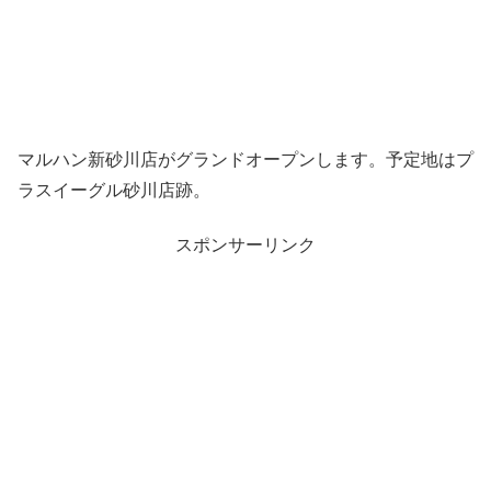
マルハン新砂川店がグランドオープンします。予定地はプ
ラスイーグル砂川店跡。
スポンサーリンク