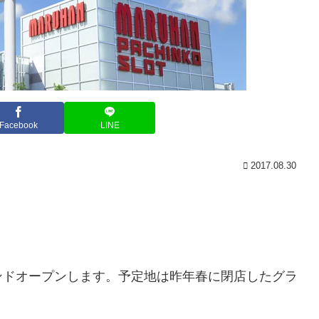
Facebook
LINE
2017.08.30
ンドオープンします。予定地は昨年春に閉店したグラ