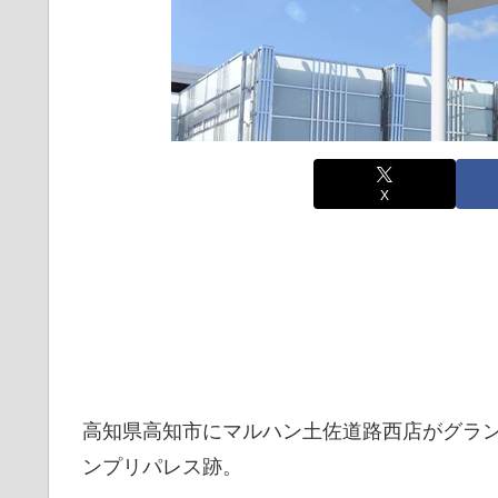
X
高知県高知市にマルハン土佐道路西店がグラ
ンプリパレス跡。