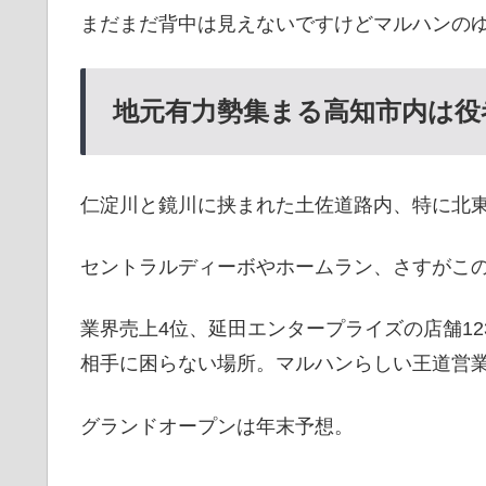
まだまだ背中は見えないですけどマルハンの
地元有力勢集まる高知市内は役
仁淀川と鏡川に挟まれた土佐道路内、特に北
セントラルディーボやホームラン、さすがこ
業界売上4位、延田エンタープライズの店舗1
相手に困らない場所。マルハンらしい王道営
グランドオープンは年末予想。