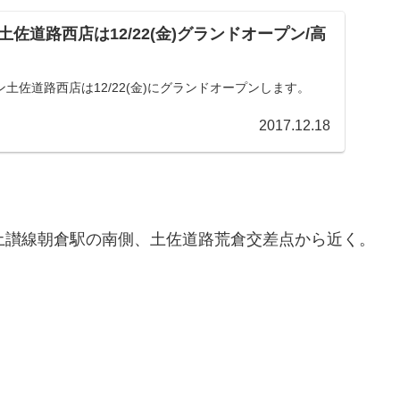
佐道路西店は12/22(金)グランドオープン/高
土佐道路西店は12/22(金)にグランドオープンします。
2017.12.18
土讃線朝倉駅の南側、土佐道路荒倉交差点から近く。