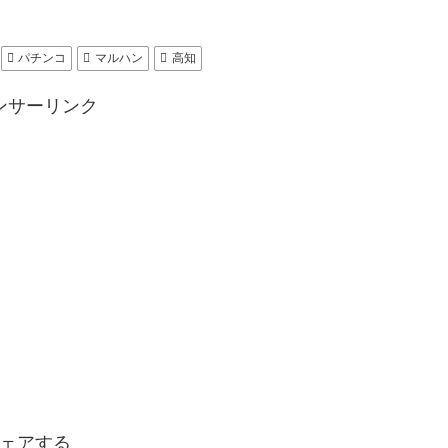
パチンコ
マルハン
高知
ンサーリンク
ェアする