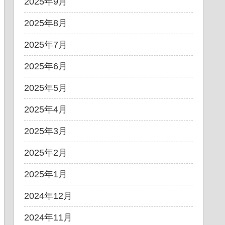
2025年9月
2025年8月
2025年7月
2025年6月
2025年5月
2025年4月
2025年3月
2025年2月
2025年1月
2024年12月
2024年11月