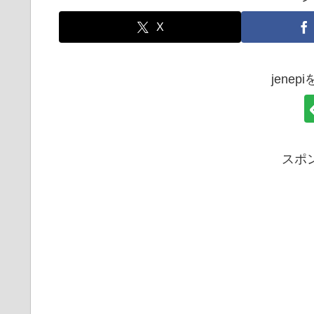
X
jene
スポ