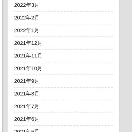
2022年3月
2022年2月
2022年1月
2021年12月
2021年11月
2021年10月
2021年9月
2021年8月
2021年7月
2021年6月
2021年5月