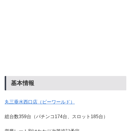
基本情報
丸三垂水西口店（ピーワールド）
総台数359台（パチンコ174台、スロット185台）