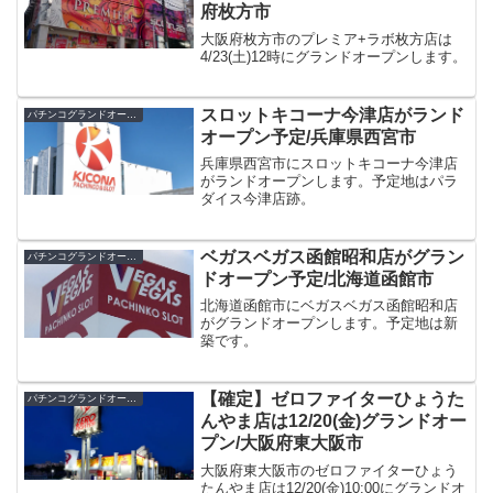
府枚方市
大阪府枚方市のプレミア+ラボ枚方店は
4/23(土)12時にグランドオープンします。
スロットキコーナ今津店がランド
パチンコグランドオープン・オープン日
オープン予定/兵庫県西宮市
兵庫県西宮市にスロットキコーナ今津店
がランドオープンします。予定地はパラ
ダイス今津店跡。
ベガスベガス函館昭和店がグラン
パチンコグランドオープン・オープン日
ドオープン予定/北海道函館市
北海道函館市にベガスベガス函館昭和店
がグランドオープンします。予定地は新
築です。
【確定】ゼロファイターひょうた
パチンコグランドオープン・オープン日
んやま店は12/20(金)グランドオー
プン/大阪府東大阪市
大阪府東大阪市のゼロファイターひょう
たんやま店は12/20(金)10:00にグランドオ