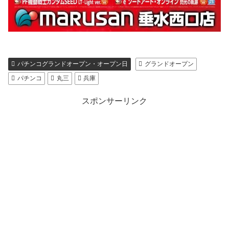
パチンコグランドオープン・オープン日
グランドオープン
パチンコ
丸三
兵庫
スポンサーリンク