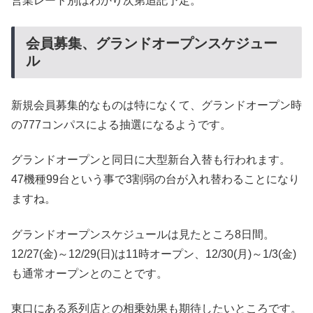
営業レート別はわかり次第追記予定。
会員募集、グランドオープンスケジュー
ル
新規会員募集的なものは特になくて、グランドオープン時
の777コンパスによる抽選になるようです。
グランドオープンと同日に大型新台入替も行われます。
47機種99台という事で3割弱の台が入れ替わることになり
ますね。
グランドオープンスケジュールは見たところ8日間。
12/27(金)～12/29(日)は11時オープン、12/30(月)～1/3(金)
も通常オープンとのことです。
東口にある系列店との相乗効果も期待したいところです。