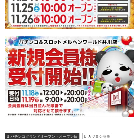
パチンコグランドオープン・オープン日
カツヨシ商事