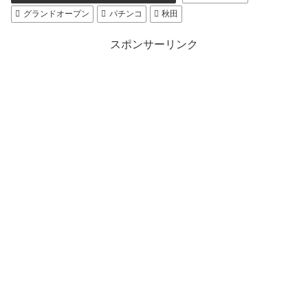
グランドオープン
パチンコ
秋田
スポンサーリンク