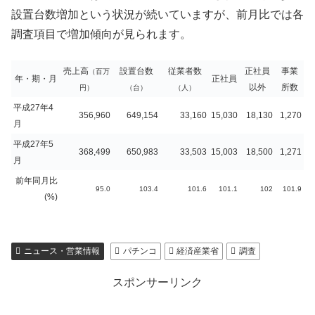
設置台数増加という状況が続いていますが、前月比では各
調査項目で増加傾向が見られます。
売上高
設置台数
従業者数
正社員
事業
（百万
年・期・月
正社員
以外
所数
円）
（台）
（人）
平成27年4
356,960
649,154
33,160
15,030
18,130
1,270
月
平成27年5
368,499
650,983
33,503
15,003
18,500
1,271
月
前年同月比
95.0
103.4
101.6
101.1
102
101.9
(%)
ニュース・営業情報
パチンコ
経済産業省
調査
スポンサーリンク