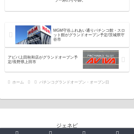
ラーみのりや跡。
MGM守谷ふれあい通りパチンコ館・スロ
ット館がグランドオープン予定/茨城県守
谷市
アビバ上田秋和店がグランドオープン予
定/長野県上田市
ホーム
パチンコグランドオープン・オープン日
ジェネピ