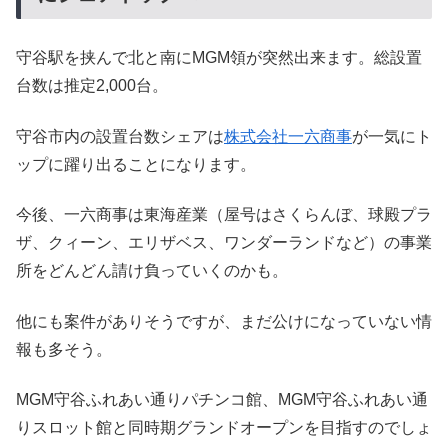
守谷駅を挟んで北と南にMGM領が突然出来ます。総設置
台数は推定2,000台。
守谷市内の設置台数シェアは
株式会社一六商事
が一気にト
ップに躍り出ることになります。
今後、一六商事は東海産業（屋号はさくらんぼ、球殿プラ
ザ、クィーン、エリザベス、ワンダーランドなど）の事業
所をどんどん請け負っていくのかも。
他にも案件がありそうですが、まだ公けになっていない情
報も多そう。
MGM守谷ふれあい通りパチンコ館、MGM守谷ふれあい通
りスロット館と同時期グランドオープンを目指すのでしょ