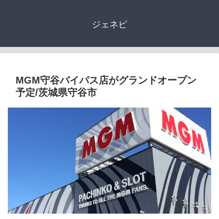
ジェネピ
MGM守谷バイパス店がグランドオープン
予定/茨城県守谷市