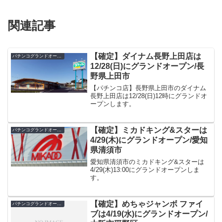
関連記事
【確定】ダイナム長野上田店は
パチンコグランドオープン・オープン日
12/28(日)にグランドオープン/長
野県上田市
【パチンコ店】長野県上田市のダイナム
長野上田店は12/28(日)12時にグランドオ
ープンします。
【確定】ミカドキング&スターは
パチンコグランドオープン・オープン日
4/29(木)にグランドオープン/愛知
県清須市
愛知県清須市のミカドキング&スターは
4/29(木)13:00にグランドオープンしま
す。
【確定】めちゃジャンボ ファイ
パチンコグランドオープン・オープン日
ブは4/19(水)にグランドオープン/