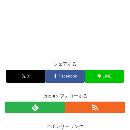
シェアする
X
Facebook
LINE
jenepiをフォローする
スポンサーリンク