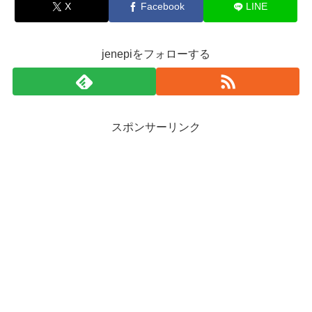
X
Facebook
LINE
jenepiをフォローする
スポンサーリンク