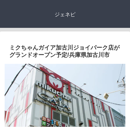
ジェネピ
ミクちゃんガイア加古川ジョイパーク店が
グランドオープン予定/兵庫県加古川市