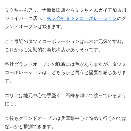
ミクちゃんアリーナ新長田店からミクちゃんガイア加古川
ジョイパーク店へ、
株式会社タツミコーポレーション
のグ
ランドオープンは続きます。
ここ最近のタツミコーポレーションは非常に元気ですね。
これからも定期的な新規出店がありそうです。
各社グランドオープンの戦略には色がありますが、タツミ
コーポレーションは、どちらかと言うと堅実な感じありま
す。
エリアは地元中心で手堅く、石橋を叩いて渡っているよう
にも。
今後もグランドオープンは兵庫県中心に進めて行くのでは
ないかと推測できます。