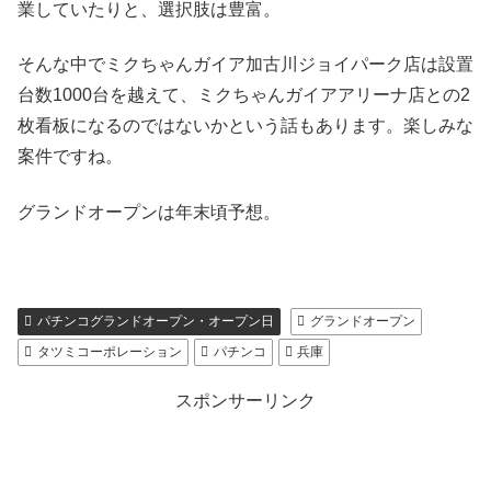
業していたりと、選択肢は豊富。
そんな中でミクちゃんガイア加古川ジョイパーク店は設置
台数1000台を越えて、ミクちゃんガイアアリーナ店との2
枚看板になるのではないかという話もあります。楽しみな
案件ですね。
グランドオープンは年末頃予想。
パチンコグランドオープン・オープン日
グランドオープン
タツミコーポレーション
パチンコ
兵庫
スポンサーリンク