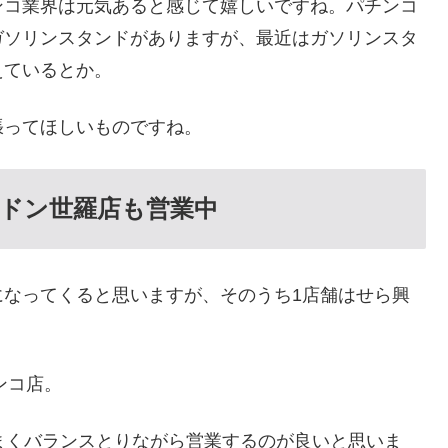
ンコ業界は元気あると感じて嬉しいですね。パチンコ
ガソリンスタンドがありますが、最近はガソリンスタ
えているとか。
張ってほしいものですね。
ドン世羅店も営業中
になってくると思いますが、そのうち1店舗はせら興
ンコ店。
まくバランスとりながら営業するのが良いと思いま