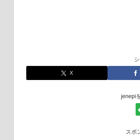
シ
X
jene
スポ