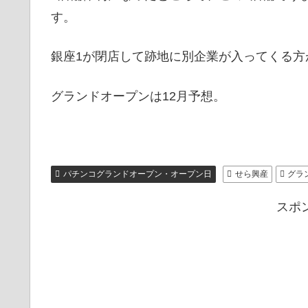
す。
銀座1が閉店して跡地に別企業が入ってくる方
グランドオープンは12月予想。
パチンコグランドオープン・オープン日
せら興産
グラ
スポ