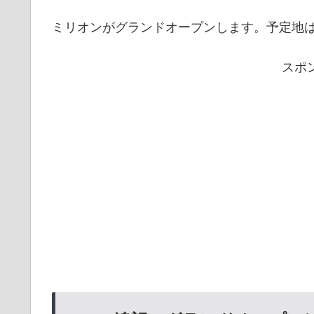
ミリオンがグランドオープンします。予定地は2
スポ