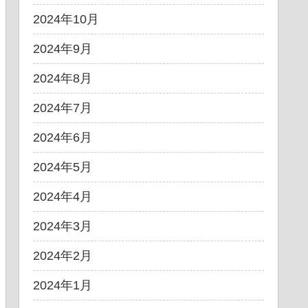
2024年10月
2024年9月
2024年8月
2024年7月
2024年6月
2024年5月
2024年4月
2024年3月
2024年2月
2024年1月