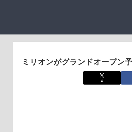
ミリオンがグランドオープン予
X