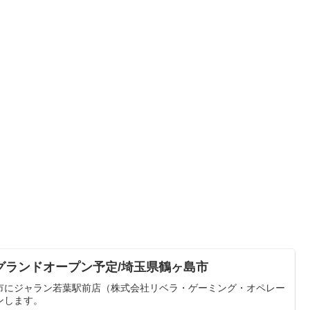
グランドオープン予定/埼玉県鶴ヶ島市
市にジャラン若葉駅前店（株式会社リベラ・ゲーミング・オペレー
ンします。