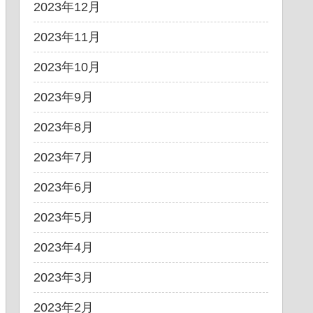
2023年12月
2023年11月
2023年10月
2023年9月
2023年8月
2023年7月
2023年6月
2023年5月
2023年4月
2023年3月
2023年2月