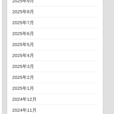
2025年9月
2025年8月
2025年7月
2025年6月
2025年5月
2025年4月
2025年3月
2025年2月
2025年1月
2024年12月
2024年11月