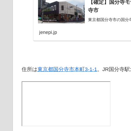
【確定】国分寺モナ
寺市
東京都国分寺市の国分寺モ
jenepi.jp
住所は
東京都国分寺市本町3-1-1
。JR国分寺