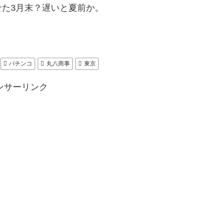
た3月末？遅いと夏前か。
パチンコ
丸八商事
東京
ンサーリンク