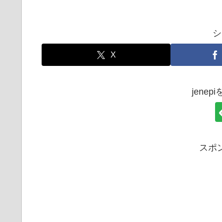
シ
X
jene
スポ