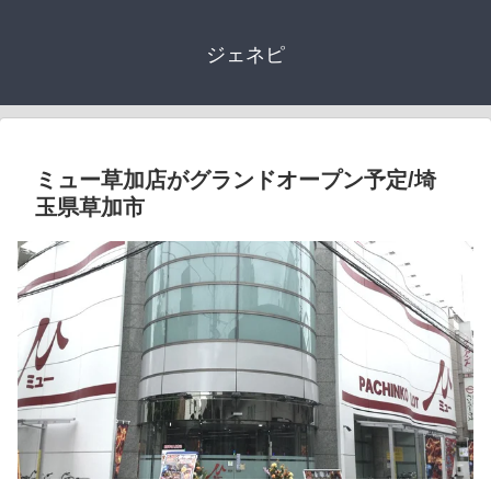
ジェネピ
ミュー草加店がグランドオープン予定/埼
玉県草加市