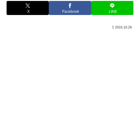
X
Facebook
LINE
2016.10.26