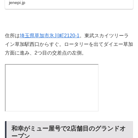
jenepi.jp
住所は
埼玉県草加市氷川町2120-1
。東武スカイツリーラ
イン草加駅西口からすぐ。ロータリーを出てダイエー草加
方面に進み、2つ目の交差点の左側。
和幸がミュー屋号で2店舗目のグランドオ
ープン