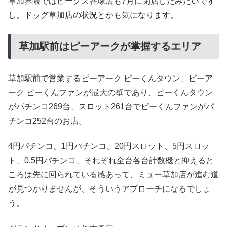
草加界隈ではピークス谷塚店も7月に閉店したみたいです
し。ドッグ草加店の状況とかも気になります。
草加駅前はピーアークが掌握するエリア
草加駅前で営業するピーアーク ピーくんタウン、ピーア
ーク ピーくんファンが最大の壁であり、ピーくんタウン
がパチンコ269台、スロット261台でピーくんファンがパ
チンコ252台のお店。
4円パチンコ、1円パチンコ、20円スロット、5円スロッ
ト、0.5円パチンコ、それぞれ全台各台計数機と抑えると
ころは先に回られている感あって、ミュー草加店が進む道
が見つかりませんが、そういうアプローチになるでしょ
う。