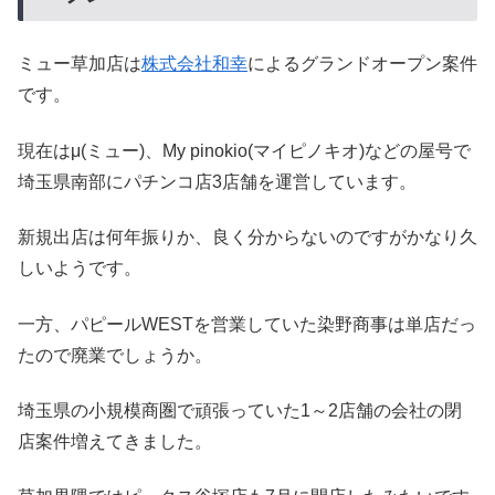
ミュー草加店は
株式会社和幸
によるグランドオープン案件
です。
現在はμ(ミュー)、My pinokio(マイピノキオ)などの屋号で
埼玉県南部にパチンコ店3店舗を運営しています。
新規出店は何年振りか、良く分からないのですがかなり久
しいようです。
一方、パピールWESTを営業していた染野商事は単店だっ
たので廃業でしょうか。
埼玉県の小規模商圏で頑張っていた1～2店舗の会社の閉
店案件増えてきました。