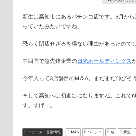
新生は高知市にあるパチンコ店です。5月か
っていたみたいですね。
恐らく閉店せざるを得ない理由があったので
中四国で急先鋒企業の
日光ホールディングス
今年入って3店舗目のM＆A。まだまだ伸びそ
そして高知へは初進出になりますね。これでni
す。すげー。
ニュース・営業情報
M&A
パチンコ
成
新生