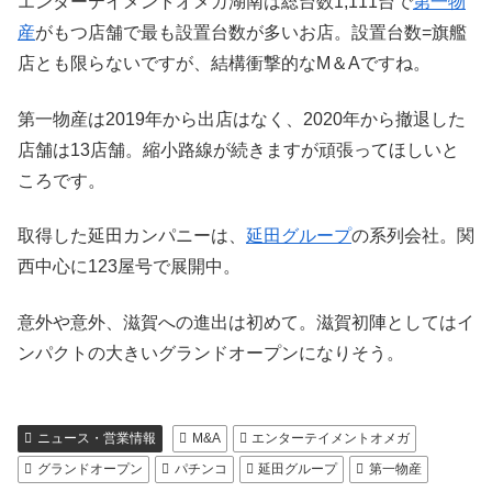
エンターテイメントオメガ湖南は総台数1,111台で
第一物
産
がもつ店舗で最も設置台数が多いお店。設置台数=旗艦
店とも限らないですが、結構衝撃的なM＆Aですね。
第一物産は2019年から出店はなく、2020年から撤退した
店舗は13店舗。縮小路線が続きますが頑張ってほしいと
ころです。
取得した延田カンパニーは、
延田グループ
の系列会社。関
西中心に123屋号で展開中。
意外や意外、滋賀への進出は初めて。滋賀初陣としてはイ
ンパクトの大きいグランドオープンになりそう。
ニュース・営業情報
M&A
エンターテイメントオメガ
グランドオープン
パチンコ
延田グループ
第一物産